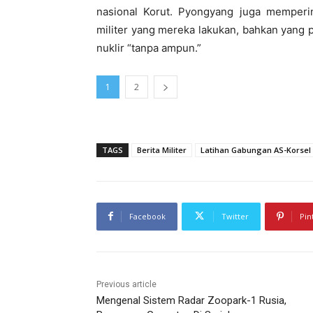
nasional Korut. Pyongyang juga memperi
militer yang mereka lakukan, bahkan yang 
nuklir “tanpa ampun.”
1
2
TAGS
Berita Militer
Latihan Gabungan AS-Korsel
Facebook
Twitter
Pin
Previous article
Mengenal Sistem Radar Zoopark-1 Rusia,