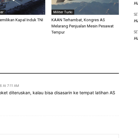
Ha
ter
Militer Turki
SE
emilikan Kapal Induk TNI
KAAN Terhambat, Kongres AS
Ha
Melarang Penjualan Mesin Pesawat
SE
Tempur
Ha
6 At 7:11 AM
ket diteruskan, kalau bisa disasarin ke tempat latihan AS