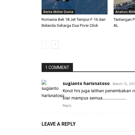
Berita Militer Dunia
Analisis Mili
Romania Beli 18 Jet Tempur F-16 dari
Tantangan P
Belanda Seharga Dua Porsi Cilok
AL
1 COMMENT
sugianto harisnatoso
March 12, 201
Korut hrs juga latihan penembakan ro
biar mampus semua………………..
Reply
LEAVE A REPLY