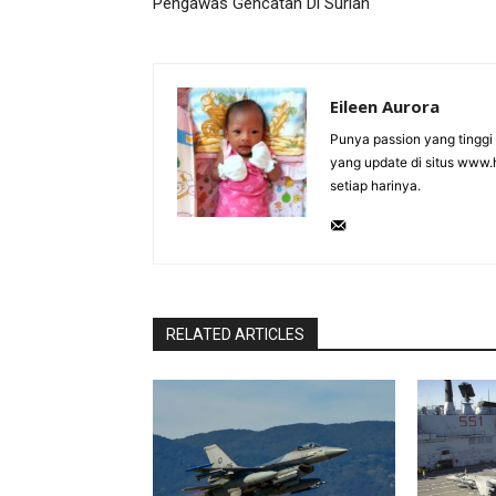
Pengawas Gencatan Di Suriah
Eileen Aurora
Punya passion yang tinggi d
yang update di situs www.ho
setiap harinya.
RELATED ARTICLES