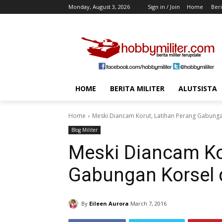
Monday, August 3, 2026
Sign in / Join
Home
Beri
HOME
BERITA MILITER
ALUTSISTA
Home
Meski Diancam Korut, Latihan Perang Gabunga
Blog Militer
Meski Diancam Ko
Gabungan Korsel 
By
Eileen Aurora
March 7, 2016