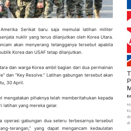
merika Serikat baru saja memulai latihan militer
njata nuklir yang terus dilanjutkan oleh Korea Utara.
ncam akan menyerang tetangganya tersebut apabila
publik Korea dan USAF tetap dilanjutkan.
tara dan warga Korea ambil bagian dari dua permainan
T
le” dan “Key Resolve.” Latihan gabungan tersebut akan
P
u, 30 April.
M
Ei
l mengatakan pihaknya telah memberitahukan kepada
Ho
i latihan yang mereka gelar.
Ko
di
operasi gabungan dua seteru terbesarnya tersebut
di
terang-terangan,” yang dapat mengancam kedaulatan