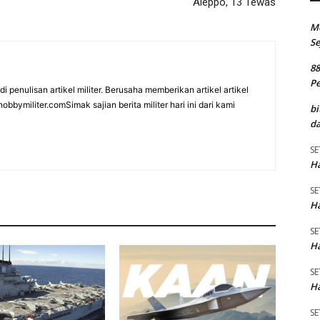
Aleppo, 13 Tewas
M
Se
8
P
i penulisan artikel militer. Berusaha memberikan artikel artikel
bbymiliter.comSimak sajian berita militer hari ini dari kami
bi
da
SE
Ha
SE
Ha
SE
Ha
SE
Ha
SE