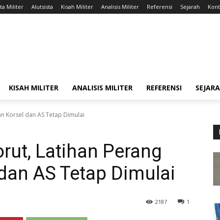
ta Militer
Alutsista
Kisah Militer
Analisis Militer
Referensi
Sejarah
Kont
KISAH MILITER
ANALISIS MILITER
REFERENSI
SEJAR
n Korsel dan AS Tetap Dimulai
rut, Latihan Perang
dan AS Tetap Dimulai
2187
1