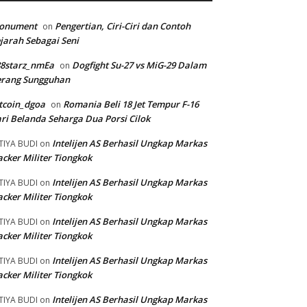
onument
Pengertian, Ciri-Ciri dan Contoh
on
jarah Sebagai Seni
88starz_nmEa
Dogfight Su-27 vs MiG-29 Dalam
on
erang Sungguhan
tcoin_dgoa
Romania Beli 18 Jet Tempur F-16
on
ri Belanda Seharga Dua Porsi Cilok
Intelijen AS Berhasil Ungkap Markas
TIYA BUDI
on
cker Militer Tiongkok
Intelijen AS Berhasil Ungkap Markas
TIYA BUDI
on
cker Militer Tiongkok
Intelijen AS Berhasil Ungkap Markas
TIYA BUDI
on
cker Militer Tiongkok
Intelijen AS Berhasil Ungkap Markas
TIYA BUDI
on
cker Militer Tiongkok
Intelijen AS Berhasil Ungkap Markas
TIYA BUDI
on