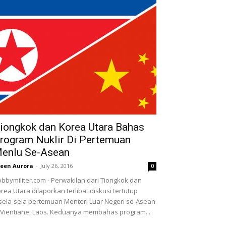
iongkok dan Korea Utara Bahas
rogram Nuklir Di Pertemuan
enlu Se-Asean
leen Aurora
-
July 26, 2016
0
bbymiliter.com - Perwakilan dari Tiongkok dan
rea Utara dilaporkan terlibat diskusi tertutup
sela-sela pertemuan Menteri Luar Negeri se-Asean
 Vientiane, Laos. Keduanya membahas program...