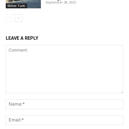
September 28, 2025
Militer Turki
LEAVE A REPLY
Comment:
Na
Ema