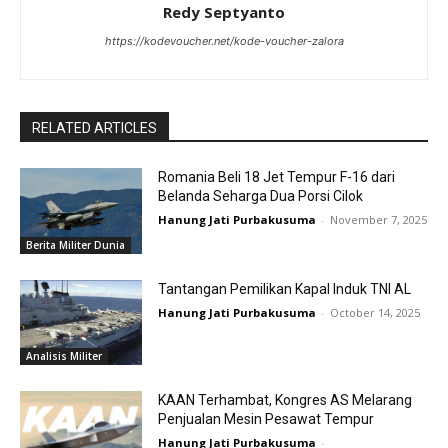
Redy Septyanto
https://kodevoucher.net/kode-voucher-zalora
RELATED ARTICLES
Romania Beli 18 Jet Tempur F-16 dari
Belanda Seharga Dua Porsi Cilok
Hanung Jati Purbakusuma
-
November 7, 2025
Berita Militer Dunia
Tantangan Pemilikan Kapal Induk TNI AL
Hanung Jati Purbakusuma
-
October 14, 2025
Analisis Militer
KAAN Terhambat, Kongres AS Melarang
Penjualan Mesin Pesawat Tempur
Hanung Jati Purbakusuma
-