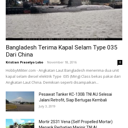
Bangladesh Terima Kapal Selam Type 035
Dari China
Kristian Prasetyo Lobo
-
November 18, 2016
0
HobbyMiliter.com - Angkatan Laut Bangladesh menerima dua unit
kapal selam diesel elektrik Type 035 (Ming) Class bekas pakai dari
Angkatan Laut China. Demikian seperti disampaikan...
Pesawat Tanker KC-130B TNI AU Selesai
Jalani Retrofit, Siap Bertugas Kembali
July 3, 2019
Mortir 2S31 Vena (Self Propelled Mortar)
Menarik Perhatian Marinir TNI AL