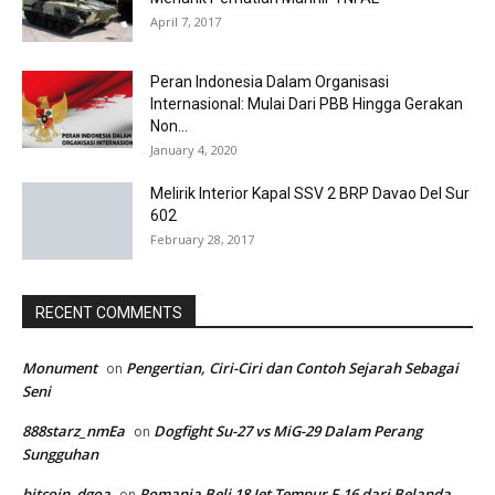
April 7, 2017
Peran Indonesia Dalam Organisasi
Internasional: Mulai Dari PBB Hingga Gerakan
Non...
January 4, 2020
Melirik Interior Kapal SSV 2 BRP Davao Del Sur
602
February 28, 2017
RECENT COMMENTS
Monument
Pengertian, Ciri-Ciri dan Contoh Sejarah Sebagai
on
Seni
888starz_nmEa
Dogfight Su-27 vs MiG-29 Dalam Perang
on
Sungguhan
bitcoin_dgoa
Romania Beli 18 Jet Tempur F-16 dari Belanda
on