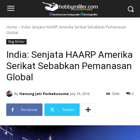
Home
India: Senjata HAARP Amerika Serikat Sebabkan Pemanasan
Global
Blog Militer
India: Senjata HAARP Amerika
Serikat Sebabkan Pemanasan
Global
By
Hanung Jati Purbakusuma
July 19, 2016
3346
0
Facebook
Twitter