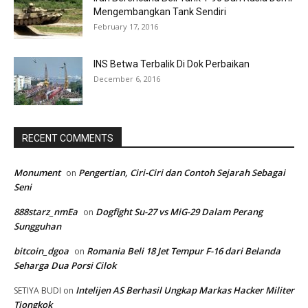
Mengembangkan Tank Sendiri
February 17, 2016
INS Betwa Terbalik Di Dok Perbaikan
December 6, 2016
RECENT COMMENTS
Monument
Pengertian, Ciri-Ciri dan Contoh Sejarah Sebagai
on
Seni
888starz_nmEa
Dogfight Su-27 vs MiG-29 Dalam Perang
on
Sungguhan
bitcoin_dgoa
Romania Beli 18 Jet Tempur F-16 dari Belanda
on
Seharga Dua Porsi Cilok
Intelijen AS Berhasil Ungkap Markas Hacker Militer
SETIYA BUDI
on
Tiongkok