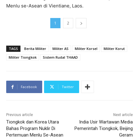
Menlu se-Asean di Vientiane, Laos.
1
2
TAGS
Berita Militer
Militer AS
Militer Korsel
Militer Korut
Militer Tiongkok
Sistem Rudal THAAD
Facebook
Twitter
Previous article
Next article
Tiongkok dan Korea Utara
India Usir Wartawan Media
Bahas Program Nuklir Di
Pemerintah Tiongkok, Beijing
Pertemuan Menlu Se-Asean
Geram