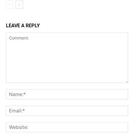
LEAVE A REPLY
Comment:
Na
Ema
Web