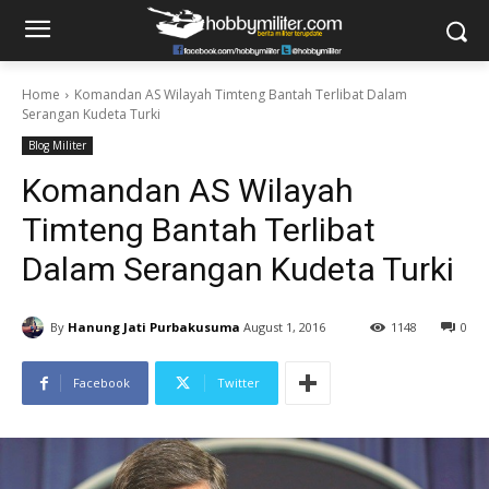
Home
Komandan AS Wilayah Timteng Bantah Terlibat Dalam
Serangan Kudeta Turki
Blog Militer
Komandan AS Wilayah
Timteng Bantah Terlibat
Dalam Serangan Kudeta Turki
By
Hanung Jati Purbakusuma
August 1, 2016
1148
0
Facebook
Twitter