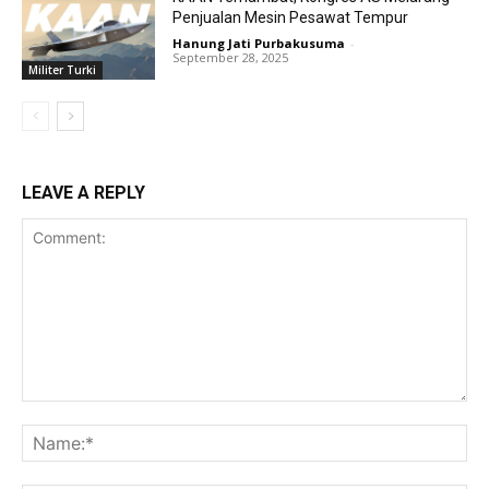
Penjualan Mesin Pesawat Tempur
Hanung Jati Purbakusuma
-
September 28, 2025
Militer Turki
LEAVE A REPLY
Comment:
Na