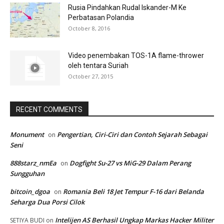
Rusia Pindahkan Rudal Iskander-M Ke
Perbatasan Polandia
October 8, 2016
Video penembakan TOS-1A flame-thrower
oleh tentara Suriah
October 27, 2015
RECENT COMMENTS
Monument
Pengertian, Ciri-Ciri dan Contoh Sejarah Sebagai
on
Seni
888starz_nmEa
Dogfight Su-27 vs MiG-29 Dalam Perang
on
Sungguhan
bitcoin_dgoa
Romania Beli 18 Jet Tempur F-16 dari Belanda
on
Seharga Dua Porsi Cilok
Intelijen AS Berhasil Ungkap Markas Hacker Militer
SETIYA BUDI
on