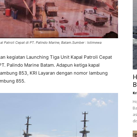
l Patroli Cepat di PT. Palindo Marine, Batam.Sumber : Istimewa
an kegiatan Launching Tiga Unit Kapal Patroli Cepat
PT. Palindo Marine Batam. Adapun ketiga kapal
 lambung 853, KRI Layaran dengan nomor lambung
H
ambung 855.
B
Kr
Ho
Ba
as
di