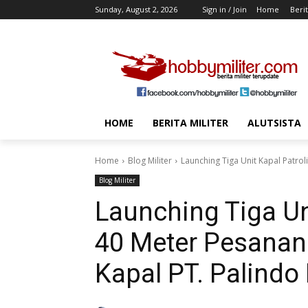
Sunday, August 2, 2026
Sign in / Join
Home
Berit
HOME
BERITA MILITER
ALUTSISTA
Home
Blog Militer
Launching Tiga Unit Kapal Patrol
Blog Militer
Launching Tiga Un
40 Meter Pesanan
Kapal PT. Palindo