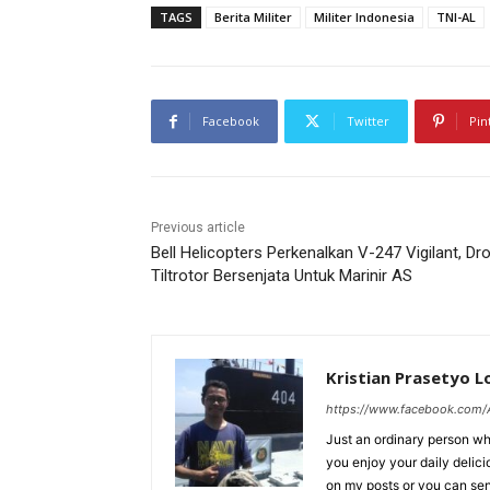
TAGS
Berita Militer
Militer Indonesia
TNI-AL
Facebook
Twitter
Pin
Previous article
Bell Helicopters Perkenalkan V-247 Vigilant, Dr
Tiltrotor Bersenjata Untuk Marinir AS
Kristian Prasetyo 
https://www.facebook.com/A
Just an ordinary person who
you enjoy your daily delic
on my posts or you can se