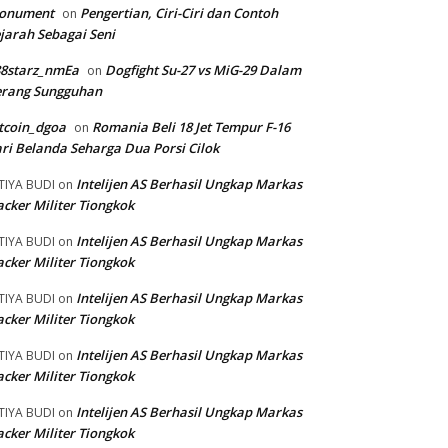
onument
Pengertian, Ciri-Ciri dan Contoh
on
jarah Sebagai Seni
88starz_nmEa
Dogfight Su-27 vs MiG-29 Dalam
on
erang Sungguhan
tcoin_dgoa
Romania Beli 18 Jet Tempur F-16
on
ri Belanda Seharga Dua Porsi Cilok
Intelijen AS Berhasil Ungkap Markas
TIYA BUDI
on
cker Militer Tiongkok
Intelijen AS Berhasil Ungkap Markas
TIYA BUDI
on
cker Militer Tiongkok
Intelijen AS Berhasil Ungkap Markas
TIYA BUDI
on
cker Militer Tiongkok
Intelijen AS Berhasil Ungkap Markas
TIYA BUDI
on
cker Militer Tiongkok
Intelijen AS Berhasil Ungkap Markas
TIYA BUDI
on
cker Militer Tiongkok