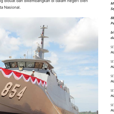
ng dibuat dan dikembangkan di dalam negeri oleh
M
a Nasional.
Se
8
P
bi
da
SE
Ha
SE
Ha
SE
Ha
SE
Ha
SE
Ha