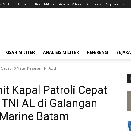
a Militer
Alutsista
Kisah Militer
Analisis Militer
Referensi
Sejarah
Kontr
KISAH MILITER
ANALISIS MILITER
REFERENSI
SEJAR
i Cepat 40 Meter Pesanan TNI AL di...
it Kapal Patroli Cepat
 TNI AL di Galangan
 Marine Batam