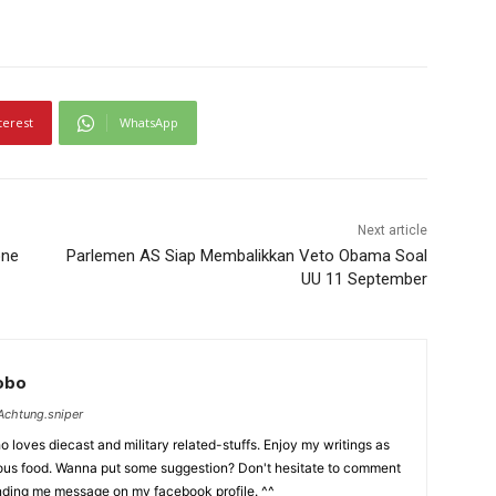
terest
WhatsApp
Next article
one
Parlemen AS Siap Membalikkan Veto Obama Soal
UU 11 September
Lobo
chtung.sniper
 loves diecast and military related-stuffs. Enjoy my writings as
ious food. Wanna put some suggestion? Don't hesitate to comment
nding me message on my facebook profile. ^^