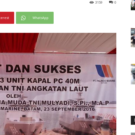
3159
0
terest
WhatsApp