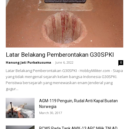
Latar Belakang Pemberontakan G30SPKI
Hanung Jati Purbakusuma
-
June 6, 2022
0
Latar Belakang Pemberontakan G30SPKI - HobbyMiliter.com - Siapa
yang tidak mengenal sejarah kelam bangsa Indonesia G30SPKI.
Peristiwa bersejarah yang menewaskan enam Jenderal yang
gugur...
AGM-119 Penguin, Rudal Anti Kapal Buatan
Norwegia
March 30, 2017
RCWS Pada Tank AMX-13 APC Milik TNI AD