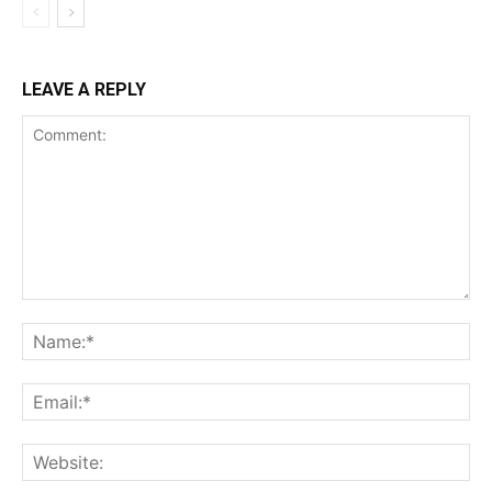
LEAVE A REPLY
Comment:
Na
Ema
Web