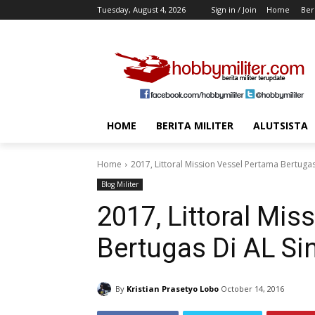
Tuesday, August 4, 2026
Sign in / Join
Home
Beri
HOME
BERITA MILITER
ALUTSISTA
Home
2017, Littoral Mission Vessel Pertama Bertuga
Blog Militer
2017, Littoral Mi
Bertugas Di AL Si
By
Kristian Prasetyo Lobo
October 14, 2016