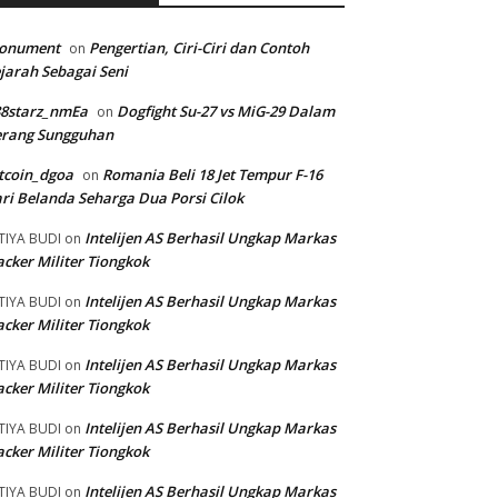
onument
Pengertian, Ciri-Ciri dan Contoh
on
jarah Sebagai Seni
88starz_nmEa
Dogfight Su-27 vs MiG-29 Dalam
on
erang Sungguhan
tcoin_dgoa
Romania Beli 18 Jet Tempur F-16
on
ri Belanda Seharga Dua Porsi Cilok
Intelijen AS Berhasil Ungkap Markas
TIYA BUDI
on
cker Militer Tiongkok
Intelijen AS Berhasil Ungkap Markas
TIYA BUDI
on
cker Militer Tiongkok
Intelijen AS Berhasil Ungkap Markas
TIYA BUDI
on
cker Militer Tiongkok
Intelijen AS Berhasil Ungkap Markas
TIYA BUDI
on
cker Militer Tiongkok
Intelijen AS Berhasil Ungkap Markas
TIYA BUDI
on