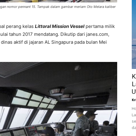
engan nomor pennant 15. Tampak dalam gambar meriam Oto Melara kaliber
al perang kelas
Littoral Mission Vessel
pertama milik
lai tahun 2017 mendatang. Dikutip dari janes.com,
inas aktif di jajaran AL Singapura pada bulan Mei
K
L
U
Kr
Ho
La
se
da