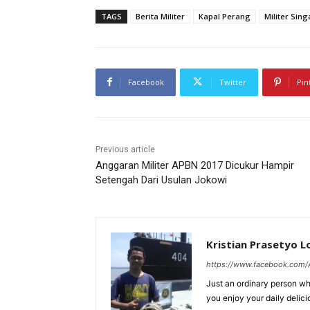
TAGS
Berita Militer
Kapal Perang
Militer Sin
Facebook
Twitter
Pin
Previous article
Anggaran Militer APBN 2017 Dicukur Hampir
Setengah Dari Usulan Jokowi
Kristian Prasetyo 
https://www.facebook.com/A
Just an ordinary person who
you enjoy your daily delic