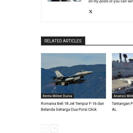
on my posts or you can se
RELATED ARTICLES
Berita Militer Dunia
Analisis Mili
Romania Beli 18 Jet Tempur F-16 dari
Tantangan P
Belanda Seharga Dua Porsi Cilok
AL