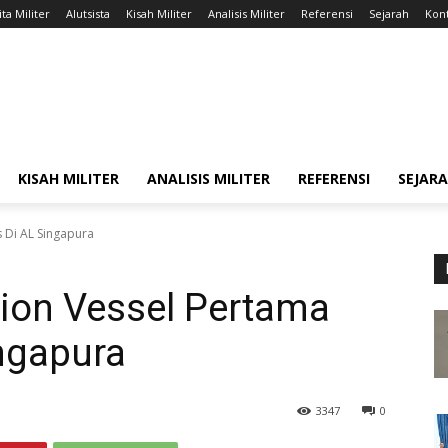
ta Militer
Alutsista
Kisah Militer
Analisis Militer
Referensi
Sejarah
Kont
KISAH MILITER
ANALISIS MILITER
REFERENSI
SEJAR
s Di AL Singapura
ssion Vessel Pertama
ngapura
3347
0