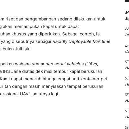
M
Se
am riset dan pengembangan sedang dilakukan untuk
g akan memampukan kapal untuk dapat
8
uhan khusus yang diperlukan. Sebagai contoh, ia
P
 yang disebutnya sebagai
Rapidly Deployable Maritime
bi
 bulan Juli lalu.
da
SE
mpatkan wahana
unmanned aerial vehicles (UAVs)
Ha
a IHS Jane diatas dek misi tempur kapal berukuran
SE
 “Kami dapat menaruh hingga empat unit kontainer peti
Ha
buritan dengan masih menyisakan tempat berukuran
erasional UAV” lanjutnya lagi.
SE
Ha
SE
Ha
SE