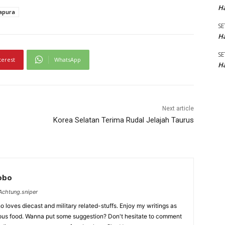
Ha
gapura
SE
Ha
SE
terest
WhatsApp
Ha
Next article
Korea Selatan Terima Rudal Jelajah Taurus
Lobo
chtung.sniper
 loves diecast and military related-stuffs. Enjoy my writings as
ious food. Wanna put some suggestion? Don't hesitate to comment