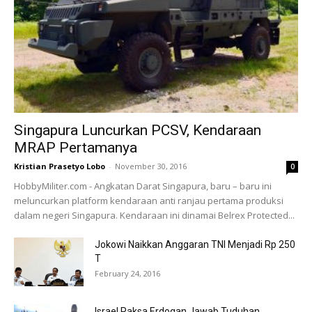
Singapura Luncurkan PCSV, Kendaraan
MRAP Pertamanya
Kristian Prasetyo Lobo
-
November 30, 2016
0
HobbyMiliter.com - Angkatan Darat Singapura, baru – baru ini
meluncurkan platform kendaraan anti ranjau pertama produksi
dalam negeri Singapura. Kendaraan ini dinamai Belrex Protected...
Jokowi Naikkan Anggaran TNI Menjadi Rp 250
T
February 24, 2016
Israel Paksa Erdogan Jawab Tuduhan