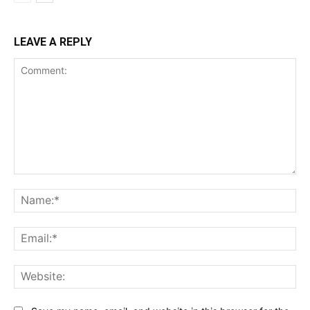
LEAVE A REPLY
Comment:
Na
Ema
Web