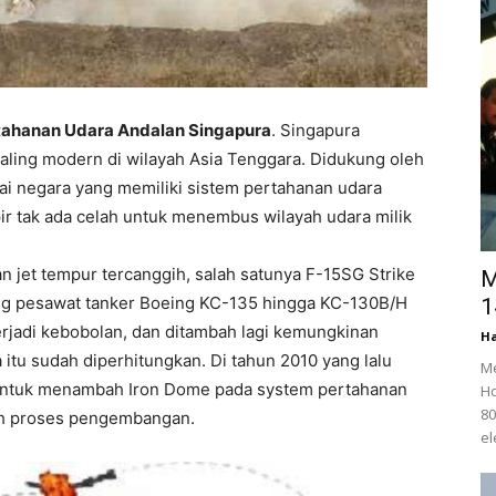
rtahanan Udara Andalan Singapura
. Singapura
aling modern di wilayah Asia Tenggara. Didukung oleh
gai negara yang memiliki sistem pertahanan udara
ir tak ada celah untuk menembus wilayah udara milik
n jet tempur tercanggih, salah satunya F-15SG Strike
M
ung pesawat tanker Boeing KC-135 hingga KC-130B/H
1
rjadi kebobolan, dan ditambah lagi kemungkinan
Ha
a itu sudah diperhitungkan. Di tahun 2010 yang lalu
Me
 untuk menambah Iron Dome pada system pertahanan
Ho
80
sih proses pengembangan.
el