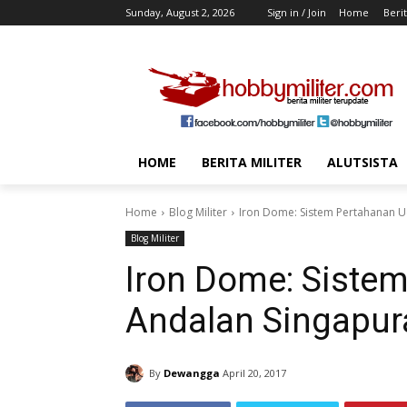
Sunday, August 2, 2026
Sign in / Join
Home
Berit
HOME
BERITA MILITER
ALUTSISTA
Home
Blog Militer
Iron Dome: Sistem Pertahanan 
Blog Militer
Iron Dome: Siste
Andalan Singapur
By
Dewangga
April 20, 2017