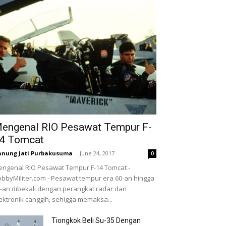
engenal RIO Pesawat Tempur F-
4 Tomcat
nung Jati Purbakusuma
-
June 24, 2017
0
ngenal RIO Pesawat Tempur F-14 Tomcat -
bbyMiliter.com - Pesawat tempur era 60-an hingga
-an dibekali dengan perangkat radar dan
ektronik canggih, sehigga memaksa...
Tiongkok Beli Su-35 Dengan