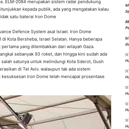
ms. ELM-2084 merupakan sistem radar pendukung
M
itunjukkan kepada publik, ada yang mengatakan kalau
Se
idak satu baterai Iron Dome
8
P
vance Defence System asal Israel. Iron Dome
bi
1 di Kota Bersheba, Israel Selatan. Hanya beberapa
da
 pertama yang ditembakkan dari wilayah Gaza.
ngkal sebanyak 93 roket, dan hingga kini sudah ada
SE
Ha
, salah satunya untuk melindungi Kota Sderot, Gush
rasikan di Tel Aviv. walaupun tak ada sistem
SE
t kesuksesan Iron Dome telah mencapai prosentase
Ha
SE
Ha
SE
Ha
SE
Ha