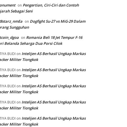
onument
Pengertian, Ciri-Ciri dan Contoh
on
jarah Sebagai Seni
88starz_nmEa
Dogfight Su-27 vs MiG-29 Dalam
on
erang Sungguhan
tcoin_dgoa
Romania Beli 18 Jet Tempur F-16
on
ri Belanda Seharga Dua Porsi Cilok
Intelijen AS Berhasil Ungkap Markas
TIYA BUDI
on
cker Militer Tiongkok
Intelijen AS Berhasil Ungkap Markas
TIYA BUDI
on
cker Militer Tiongkok
Intelijen AS Berhasil Ungkap Markas
TIYA BUDI
on
cker Militer Tiongkok
Intelijen AS Berhasil Ungkap Markas
TIYA BUDI
on
cker Militer Tiongkok
Intelijen AS Berhasil Ungkap Markas
TIYA BUDI
on
cker Militer Tiongkok