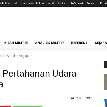
a Militer
Alutsista
Kisah Militer
Analisis Militer
Referensi
Sejarah
Kontr
KISAH MILITER
ANALISIS MILITER
REFERENSI
SEJAR
Udara Andalan Singapura
m Pertahanan Udara
a
6657
0