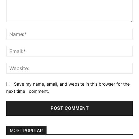
Comment:
Na
Ema
Web
Save my name, email, and website in this browser for the
next time I comment.
MOST POPULAR