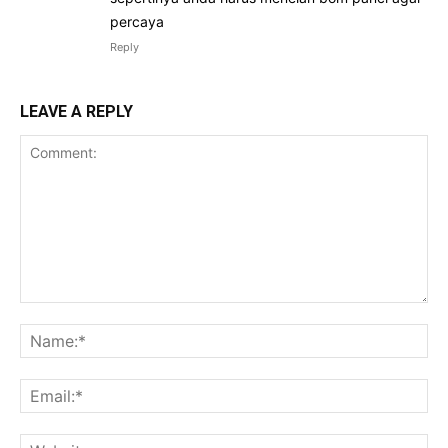
percaya
Reply
LEAVE A REPLY
Comment:
Na
Ema
Web