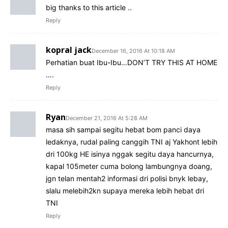
big thanks to this article ..
Reply
kopral jack
December 16, 2016 At 10:18 AM
Perhatian buat Ibu-Ibu…DON’T TRY THIS AT HOME
….
Reply
Ryan
December 21, 2016 At 5:28 AM
masa sih sampai segitu hebat bom panci daya
ledaknya, rudal paling canggih TNI aj Yakhont lebih
dri 100kg HE isinya nggak segitu daya hancurnya,
kapal 105meter cuma bolong lambungnya doang,
jgn telan mentah2 informasi dri polisi bnyk lebay,
slalu melebih2kn supaya mereka lebih hebat dri
TNI
Reply