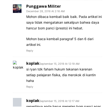
Punggawa Militer
December 28, 2016 At 2:16 AM
Mohon dibaca kembali baik baik. Pada artikel ini
saya tidak mengatakan sekalipun bahwa daya
hancur bom panci (presto) ini hebat.
Mohon baca kembali paragraf 5 dan 6 dari
artikel ini.
Reply
koplak
September 15, 2019 At 12:19 AM
si ryan tdk faham hukum tekanan karenan
setiap pelajaran fisika, dia merokok di kantin
haha
Reply
koplak
September 15, 2019 At 12:17 AM
sepertinya anda harus menelan bom panci agar