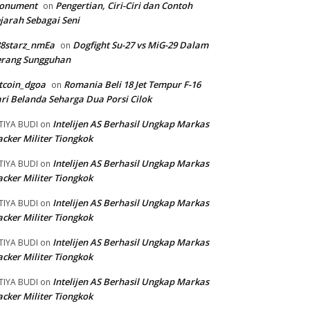
onument
Pengertian, Ciri-Ciri dan Contoh
on
jarah Sebagai Seni
88starz_nmEa
Dogfight Su-27 vs MiG-29 Dalam
on
erang Sungguhan
tcoin_dgoa
Romania Beli 18 Jet Tempur F-16
on
ri Belanda Seharga Dua Porsi Cilok
Intelijen AS Berhasil Ungkap Markas
TIYA BUDI
on
cker Militer Tiongkok
Intelijen AS Berhasil Ungkap Markas
TIYA BUDI
on
cker Militer Tiongkok
Intelijen AS Berhasil Ungkap Markas
TIYA BUDI
on
cker Militer Tiongkok
Intelijen AS Berhasil Ungkap Markas
TIYA BUDI
on
cker Militer Tiongkok
Intelijen AS Berhasil Ungkap Markas
TIYA BUDI
on
cker Militer Tiongkok