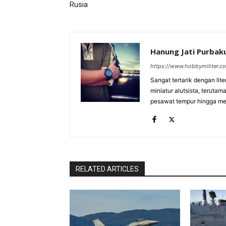
Rusia
Hanung Jati Purba
https://www.hobbymiliter.c
Sangat tertarik dengan lit
miniatur alutsista, terutam
pesawat tempur hingga meri
RELATED ARTICLES