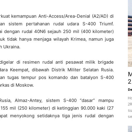
uat kemampuan Anti-Access/Area-Denial (A2/AD) di
n sistem pertahanan rudal udara S-400 Triumf.
i dengan rudal 40N6 sejauh 250 mil (400 kilometer)
k tidak hanya menjaga wilayah Krimea, namun juga
 Ukraina.
igelar di resimen rudal anti pesawat milik brigade
ra Keempat, dibawah Distrik Militer Selatan Rusia.
M
ikan tugas tempur pos komando dan batalyon S-400
2
arkas di Moskow.
D
Ho
usia, Almaz-Antey, sistem S-400 “dasar” mampu
2R
155 mil (250 kilometer) di ketinggian 90.000 kaki (27
su
apat menyokong setidaknya tiga jenis rudal dengan
se