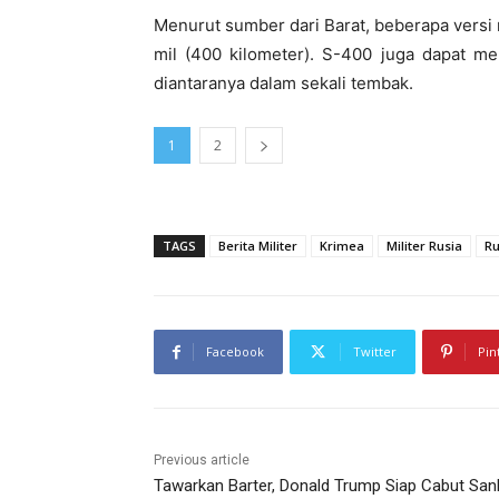
Menurut sumber dari Barat, beberapa versi
mil (400 kilometer). S-400 juga dapat m
diantaranya dalam sekali tembak.
1
2
TAGS
Berita Militer
Krimea
Militer Rusia
Ru
Facebook
Twitter
Pin
Previous article
Tawarkan Barter, Donald Trump Siap Cabut San