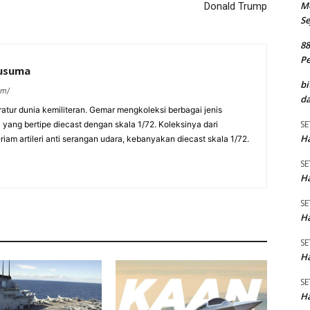
M
Donald Trump
Se
8
P
kusuma
bi
om/
da
eratur dunia kemiliteran. Gemar mengkoleksi berbagai jenis
SE
a yang bertipe diecast dengan skala 1/72. Koleksinya dari
Ha
am artileri anti serangan udara, kebanyakan diecast skala 1/72.
SE
Ha
SE
Ha
SE
Ha
SE
Ha