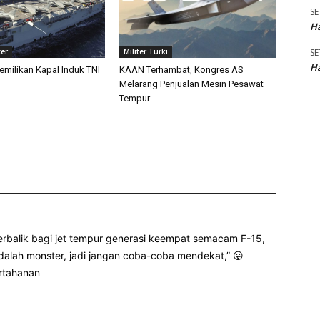
SE
Ha
SE
ter
Militer Turki
Ha
emilikan Kapal Induk TNI
KAAN Terhambat, Kongres AS
Melarang Penjualan Mesin Pesawat
Tempur
berbalik bagi jet tempur generasi keempat semacam F-15,
adalah monster, jadi jangan coba-coba mendekat,” 😛
ertahanan