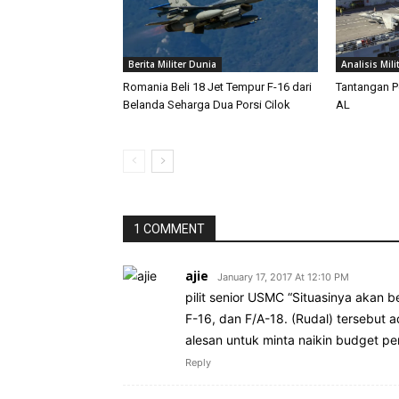
Berita Militer Dunia
Analisis Mili
Romania Beli 18 Jet Tempur F-16 dari
Tantangan P
Belanda Seharga Dua Porsi Cilok
AL
1 COMMENT
ajie
January 17, 2017 At 12:10 PM
pilit senior USMC “Situasinya akan 
F-16, dan F/A-18. (Rudal) tersebut 
alesan untuk minta naikin budget p
Reply