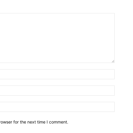
Name:*
Email:*
Website:
rowser for the next time I comment.