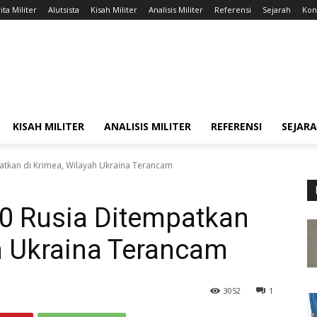
ita Militer
Alutsista
Kisah Militer
Analisis Militer
Referensi
Sejarah
Kont
KISAH MILITER
ANALISIS MILITER
REFERENSI
SEJAR
atkan di Krimea, Wilayah Ukraina Terancam
00 Rusia Ditempatkan
h Ukraina Terancam
3052
1