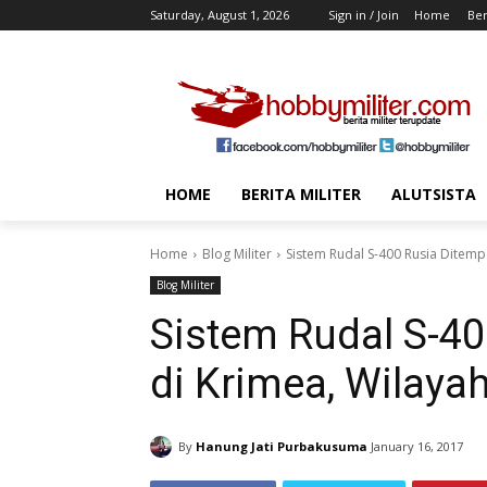
Saturday, August 1, 2026
Sign in / Join
Home
Ber
HOME
BERITA MILITER
ALUTSISTA
Home
Blog Militer
Sistem Rudal S-400 Rusia Ditemp
Blog Militer
Sistem Rudal S-4
di Krimea, Wilaya
By
Hanung Jati Purbakusuma
January 16, 2017