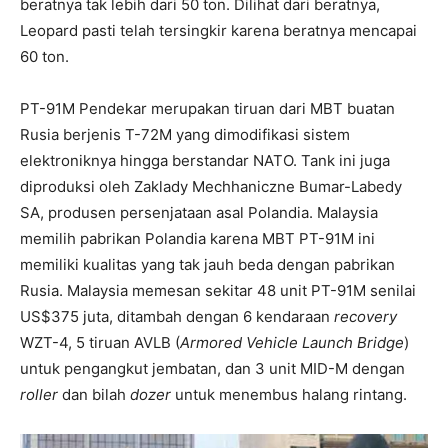
beratnya tak lebih dari 50 ton. Dilihat dari beratnya,
Leopard pasti telah tersingkir karena beratnya mencapai
60 ton.
PT-91M Pendekar merupakan tiruan dari MBT buatan
Rusia berjenis T-72M yang dimodifikasi sistem
elektroniknya hingga berstandar NATO. Tank ini juga
diproduksi oleh Zaklady Mechhaniczne Bumar-Labedy
SA, produsen persenjataan asal Polandia. Malaysia
memilih pabrikan Polandia karena MBT PT-91M ini
memiliki kualitas yang tak jauh beda dengan pabrikan
Rusia. Malaysia memesan sekitar 48 unit PT-91M senilai
US$375 juta, ditambah dengan 6 kendaraan
recovery
WZT-4, 5 tiruan AVLB (
Armored Vehicle Launch Bridge
)
untuk pengangkut jembatan, dan 3 unit MID-M dengan
roller
dan bilah
dozer
untuk menembus halang rintang.