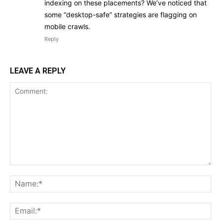
indexing on these placements? We’ve noticed that
some “desktop-safe” strategies are flagging on
mobile crawls.
Reply
LEAVE A REPLY
Comment:
Na
Ema