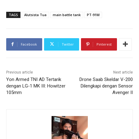
TAGS
Alutsista Tua
main battle tank
PT-91M
Facebook
Twitter
Pinterest
Previous article
Next article
Yon Armed TNI AD Tertarik
Drone Saab Skeldar V-200
dengan LG-1 MK III: Howitzer
Dilengkapi dengan Sensor
105mm
Avenger II