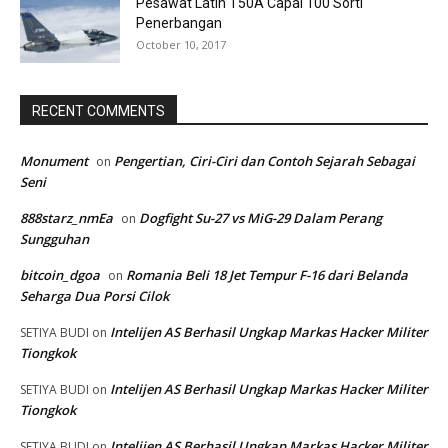
Pesawat Latih T50A Capai 100 Sorti
Penerbangan
October 10, 2017
RECENT COMMENTS
Monument
Pengertian, Ciri-Ciri dan Contoh Sejarah Sebagai
on
Seni
888starz_nmEa
Dogfight Su-27 vs MiG-29 Dalam Perang
on
Sungguhan
bitcoin_dgoa
Romania Beli 18 Jet Tempur F-16 dari Belanda
on
Seharga Dua Porsi Cilok
Intelijen AS Berhasil Ungkap Markas Hacker Militer
SETIYA BUDI
on
Tiongkok
Intelijen AS Berhasil Ungkap Markas Hacker Militer
SETIYA BUDI
on
Tiongkok
Intelijen AS Berhasil Ungkap Markas Hacker Militer
SETIYA BUDI
on