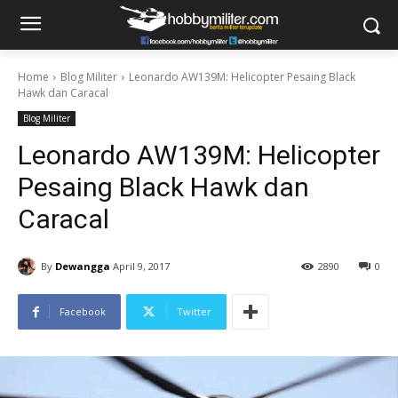
Home
Blog Militer
Leonardo AW139M: Helicopter Pesaing Black
Hawk dan Caracal
Blog Militer
Leonardo AW139M: Helicopter
Pesaing Black Hawk dan
Caracal
By
Dewangga
April 9, 2017
2890
0
Facebook
Twitter