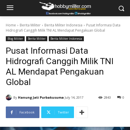
Home
Berita Militer
Berita Militer Indonesia
Pusat Informasi Data
Hidrografi Canggih Milik TNI AL Mendapat Pengakuan Global
Blog Militer
Berita Militer
Berita Militer Indonesia
Pusat Informasi Data
Hidrografi Canggih Milik TNI
AL Mendapat Pengakuan
Global
By
Hanung Jati Purbakusuma
July 14, 2017
2843
0
Facebook
Twitter