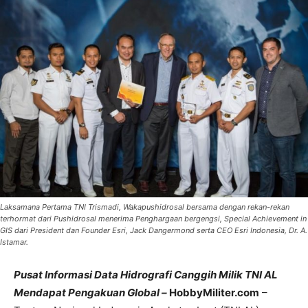
Laksamana Pertama TNI Trismadi, Wakapushidrosal bersama dengan rekan-rekan
terhormat dari Pushidrosal menerima Penghargaan bergengsi, Special Achievement in
GIS dari President dan Founder Esri, Jack Dangermond serta CEO Esri Indonesia, Dr. A.
Istamar.
Pusat Informasi Data Hidrografi Canggih Milik TNI AL
Mendapat Pengakuan Global –
HobbyMiliter.com
–