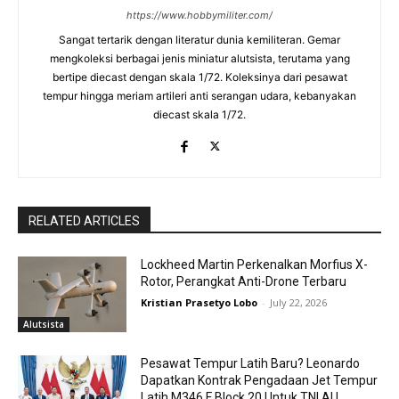
https://www.hobbymiliter.com/
Sangat tertarik dengan literatur dunia kemiliteran. Gemar
mengkoleksi berbagai jenis miniatur alutsista, terutama yang
bertipe diecast dengan skala 1/72. Koleksinya dari pesawat
tempur hingga meriam artileri anti serangan udara, kebanyakan
diecast skala 1/72.
RELATED ARTICLES
Lockheed Martin Perkenalkan Morfius X-
Rotor, Perangkat Anti-Drone Terbaru
Kristian Prasetyo Lobo
-
July 22, 2026
Alutsista
Pesawat Tempur Latih Baru? Leonardo
Dapatkan Kontrak Pengadaan Jet Tempur
Latih M346 F Block 20 Untuk TNI AU