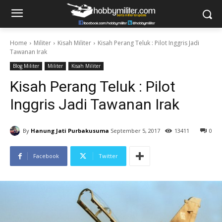
Home
Militer
Kisah Militer
Kisah Perang Teluk : Pilot Inggris Jadi
Tawanan Irak
Blog Militer
Militer
Kisah Militer
Kisah Perang Teluk : Pilot
Inggris Jadi Tawanan Irak
By
Hanung Jati Purbakusuma
September 5, 2017
13411
0
Facebook
Twitter