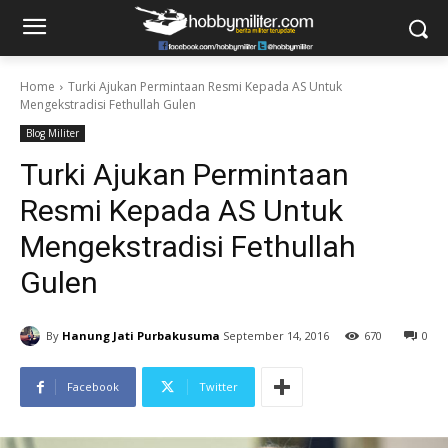
Home
Turki Ajukan Permintaan Resmi Kepada AS Untuk
Mengekstradisi Fethullah Gulen
Blog Militer
Turki Ajukan Permintaan
Resmi Kepada AS Untuk
Mengekstradisi Fethullah
Gulen
By
Hanung Jati Purbakusuma
September 14, 2016
670
0
Facebook
Twitter