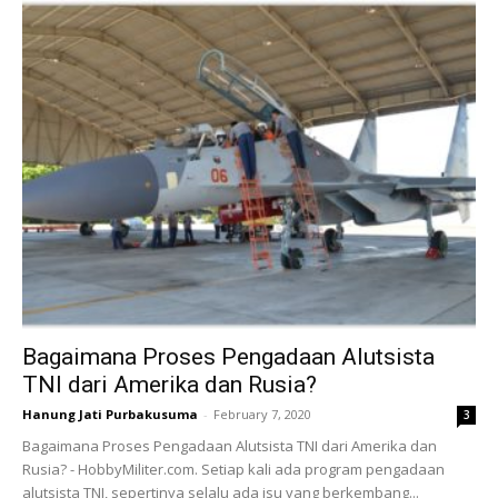
Bagaimana Proses Pengadaan Alutsista
TNI dari Amerika dan Rusia?
Hanung Jati Purbakusuma
-
February 7, 2020
3
Bagaimana Proses Pengadaan Alutsista TNI dari Amerika dan
Rusia? - HobbyMiliter.com. Setiap kali ada program pengadaan
alutsista TNI, sepertinya selalu ada isu yang berkembang...