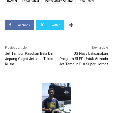
DAMEN
Kapal Patroli
Militer Afrika Selatan
Stan Patrol
Facebook
Twitter
Previous article
Next article
Jet Tempur Pasukan Bela Diri
US Navy Laksanakan
Jepang Cegat Jet Intai Taktis
Program SLEP Untuk Armada
Rusia
Jet Tempur F18 Super Hornet