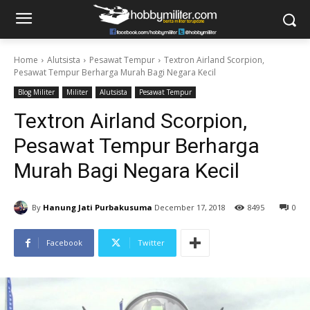
Home
Alutsista
Pesawat Tempur
Textron Airland Scorpion,
Pesawat Tempur Berharga Murah Bagi Negara Kecil
Blog Militer
Militer
Alutsista
Pesawat Tempur
Textron Airland Scorpion,
Pesawat Tempur Berharga
Murah Bagi Negara Kecil
By
Hanung Jati Purbakusuma
December 17, 2018
8495
0
Facebook
Twitter