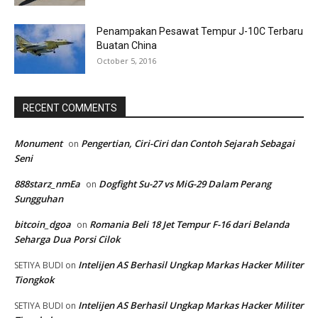
Penampakan Pesawat Tempur J-10C Terbaru
Buatan China
October 5, 2016
RECENT COMMENTS
Monument
Pengertian, Ciri-Ciri dan Contoh Sejarah Sebagai
on
Seni
888starz_nmEa
Dogfight Su-27 vs MiG-29 Dalam Perang
on
Sungguhan
bitcoin_dgoa
Romania Beli 18 Jet Tempur F-16 dari Belanda
on
Seharga Dua Porsi Cilok
Intelijen AS Berhasil Ungkap Markas Hacker Militer
SETIYA BUDI
on
Tiongkok
Intelijen AS Berhasil Ungkap Markas Hacker Militer
SETIYA BUDI
on