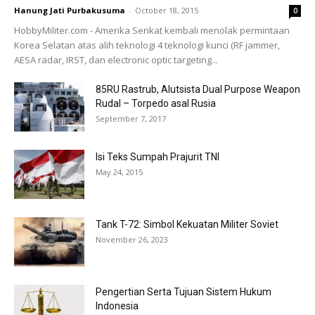
Hanung Jati Purbakusuma
-
October 18, 2015
0
HobbyMiliter.com - Amerika Serikat kembali menolak permintaan
Korea Selatan atas alih teknologi 4 teknologi kunci (RF jammer,
AESA radar, IRST, dan electronic optic targeting...
85RU Rastrub, Alutsista Dual Purpose Weapon
Rudal – Torpedo asal Rusia
September 7, 2017
Isi Teks Sumpah Prajurit TNI
May 24, 2015
Tank T-72: Simbol Kekuatan Militer Soviet
November 26, 2023
Pengertian Serta Tujuan Sistem Hukum
Indonesia