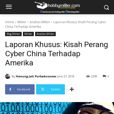
Home
Militer
Analisis Militer
Laporan Khusus: Kisah Perang Cyber
China Terhadap Amerika
Blog Militer
Militer
Analisis Militer
Laporan Khusus: Kisah Perang
Cyber China Terhadap
Amerika
By
Hanung Jati Purbakusuma
June 27, 2019
2339
3
Facebook
Twitter