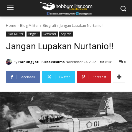
Home
Blog Militer
Biografi
Jangan Lupakan Nurtanio!!
Blog Militer
Biografi
Referensi
Sejarah
Jangan Lupakan Nurtanio!!
By
Hanung Jati Purbakusuma
November 23, 2022
8543
0
Facebook
Twitter
Pinterest