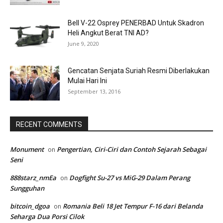
Bell V-22 Osprey PENERBAD Untuk Skadron
Heli Angkut Berat TNI AD?
June 9, 2020
Gencatan Senjata Suriah Resmi Diberlakukan
Mulai Hari Ini
September 13, 2016
RECENT COMMENTS
Monument
Pengertian, Ciri-Ciri dan Contoh Sejarah Sebagai
on
Seni
888starz_nmEa
Dogfight Su-27 vs MiG-29 Dalam Perang
on
Sungguhan
bitcoin_dgoa
Romania Beli 18 Jet Tempur F-16 dari Belanda
on
Seharga Dua Porsi Cilok