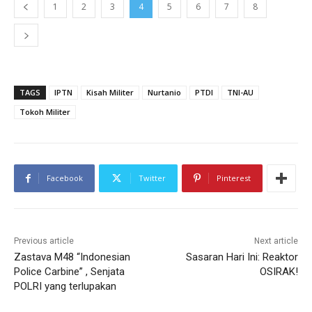
1
2
3
4
5
6
7
8
TAGS
IPTN
Kisah Militer
Nurtanio
PTDI
TNI-AU
Tokoh Militer
Facebook
Twitter
Pinterest
Previous article
Next article
Zastava M48 “Indonesian
Sasaran Hari Ini: Reaktor
Police Carbine” , Senjata
OSIRAK!
POLRI yang terlupakan