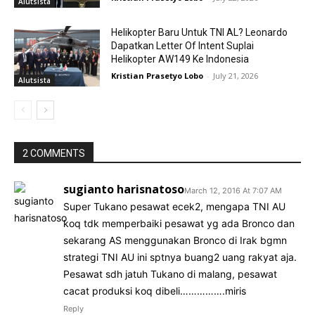
Alutsista
Helikopter Baru Untuk TNI AL? Leonardo
Dapatkan Letter Of Intent Suplai
Helikopter AW149 Ke Indonesia
Kristian Prasetyo Lobo
-
July 21, 2026
Alutsista
2 COMMENTS
sugianto harisnatoso
March 12, 2016 At 7:07 AM
Super Tukano pesawat ecek2, mengapa TNI AU
koq tdk memperbaiki pesawat yg ada Bronco dan
sekarang AS menggunakan Bronco di Irak bgmn
strategi TNI AU ini sptnya buang2 uang rakyat aja.
Pesawat sdh jatuh Tukano di malang, pesawat
cacat produksi koq dibeli…………….miris
Reply