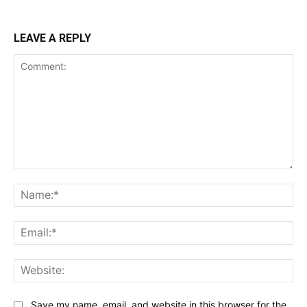
LEAVE A REPLY
Comment:
Na
Ema
Web
Save my name, email, and website in this browser for the