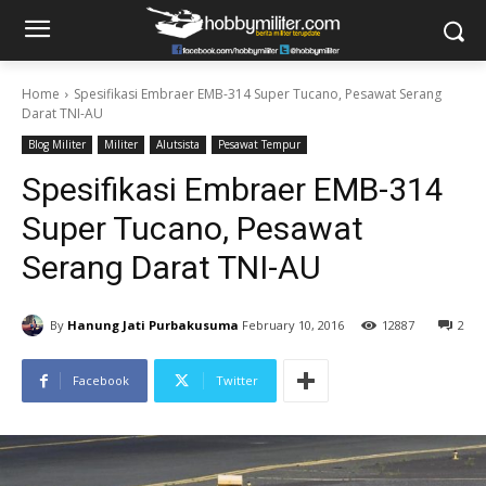
Home
Spesifikasi Embraer EMB-314 Super Tucano, Pesawat Serang
Darat TNI-AU
Blog Militer
Militer
Alutsista
Pesawat Tempur
Spesifikasi Embraer EMB-314
Super Tucano, Pesawat
Serang Darat TNI-AU
By
Hanung Jati Purbakusuma
February 10, 2016
12887
2
Facebook
Twitter