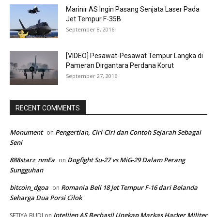
Marinir AS Ingin Pasang Senjata Laser Pada
Jet Tempur F-35B
September 8, 2016
[VIDEO] Pesawat-Pesawat Tempur Langka di
Pameran Dirgantara Perdana Korut
September 27, 2016
RECENT COMMENTS
Monument
Pengertian, Ciri-Ciri dan Contoh Sejarah Sebagai
on
Seni
888starz_nmEa
Dogfight Su-27 vs MiG-29 Dalam Perang
on
Sungguhan
bitcoin_dgoa
Romania Beli 18 Jet Tempur F-16 dari Belanda
on
Seharga Dua Porsi Cilok
Intelijen AS Berhasil Ungkap Markas Hacker Militer
SETIYA BUDI
on