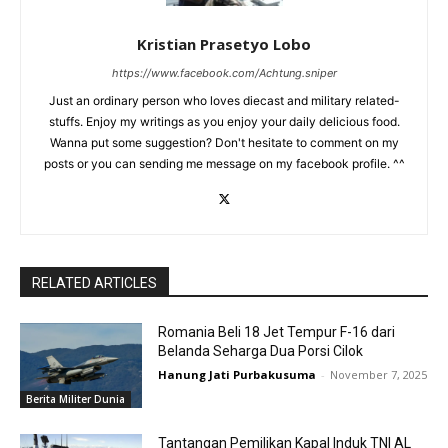
Kristian Prasetyo Lobo
https://www.facebook.com/Achtung.sniper
Just an ordinary person who loves diecast and military related-
stuffs. Enjoy my writings as you enjoy your daily delicious food.
Wanna put some suggestion? Don't hesitate to comment on my
posts or you can sending me message on my facebook profile. ^^
RELATED ARTICLES
Romania Beli 18 Jet Tempur F-16 dari
Belanda Seharga Dua Porsi Cilok
Hanung Jati Purbakusuma
-
November 7, 2025
Berita Militer Dunia
Tantangan Pemilikan Kapal Induk TNI AL