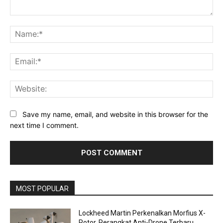
Comment:
Na
Ema
Web
Save my name, email, and website in this browser for the
next time I comment.
MOST POPULAR
Lockheed Martin Perkenalkan Morfius X-
Rotor, Perangkat Anti-Drone Terbaru