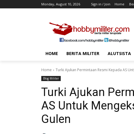
Monday, August 10, 2026
Sign in / Join
Home
Ber
HOME
BERITA MILITER
ALUTSISTA
Home
Turki Ajukan Permintaan Resmi Kepada AS Unt
Blog Militer
Turki Ajukan Per
AS Untuk Mengekst
Gulen