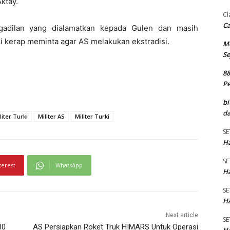
Aktay.
Cl
Ca
ngadilan yang dialamatkan kepada Gulen dan masih
 kerap meminta agar AS melakukan ekstradisi.
M
Se
8
P
bi
da
iter Turki
Militer AS
Militer Turki
SE
Ha
SE
terest
WhatsApp
Ha
SE
Ha
Next article
SE
00
AS Persiapkan Roket Truk HIMARS Untuk Operasi