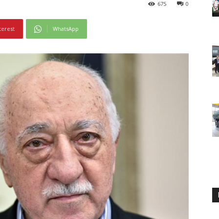
675
0
terest
WhatsApp