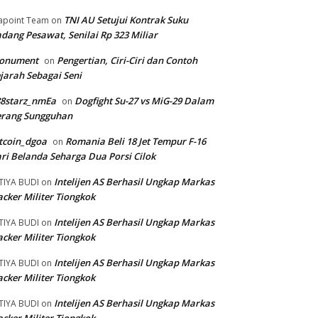
TNI AU Setujui Kontrak Suku
apoint Team
on
dang Pesawat, Senilai Rp 323 Miliar
onument
Pengertian, Ciri-Ciri dan Contoh
on
jarah Sebagai Seni
88starz_nmEa
Dogfight Su-27 vs MiG-29 Dalam
on
erang Sungguhan
tcoin_dgoa
Romania Beli 18 Jet Tempur F-16
on
ri Belanda Seharga Dua Porsi Cilok
Intelijen AS Berhasil Ungkap Markas
TIYA BUDI
on
cker Militer Tiongkok
Intelijen AS Berhasil Ungkap Markas
TIYA BUDI
on
cker Militer Tiongkok
Intelijen AS Berhasil Ungkap Markas
TIYA BUDI
on
cker Militer Tiongkok
Intelijen AS Berhasil Ungkap Markas
TIYA BUDI
on