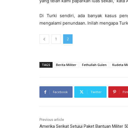
yang telah kami paparkan luas sekali,” kata 
Di Turki sendiri, ada banyak kasus pe
mengalami penundaan. Inilah mengapa Turki
1
2
TAGS
Berita Militer
Fethullah Gulen
Kudeta Mil
Facebook
Twitter
Pin
Previous article
Amerika Serikat Setujui Paket Bantuan Militer 5