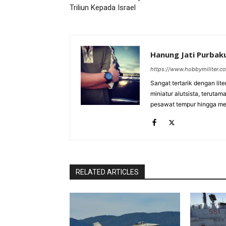
Triliun Kepada Israel
Hanung Jati Purba
https://www.hobbymiliter.c
Sangat tertarik dengan lit
miniatur alutsista, terutam
pesawat tempur hingga meri
RELATED ARTICLES