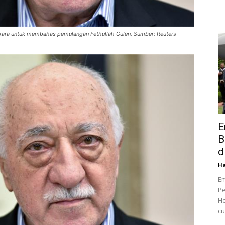
nkara untuk membahas pemulangan Fethullah Gulen. Sumber: Reuters
E
B
d
Ha
Em
Pe
Ho
cu