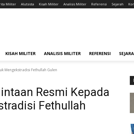
ita Militer
Alutsista
Kisah Militer
Analisis Militer
Referensi
Sejarah
Kon
KISAH MILITER
ANALISIS MILITER
REFERENSI
SEJAR
uk Mengekstradisi Fethullah Gulen
mintaan Resmi Kepada
radisi Fethullah