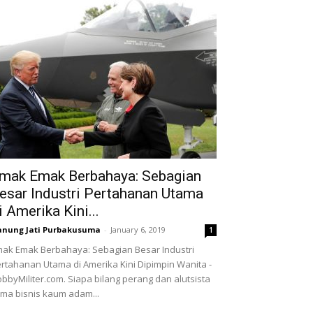
mak Emak Berbahaya: Sebagian
esar Industri Pertahanan Utama
i Amerika Kini...
nung Jati Purbakusuma
-
January 6, 2019
1
ak Emak Berbahaya: Sebagian Besar Industri
rtahanan Utama di Amerika Kini Dipimpin Wanita -
bbyMiliter.com. Siapa bilang perang dan alutsista
ma bisnis kaum adam...