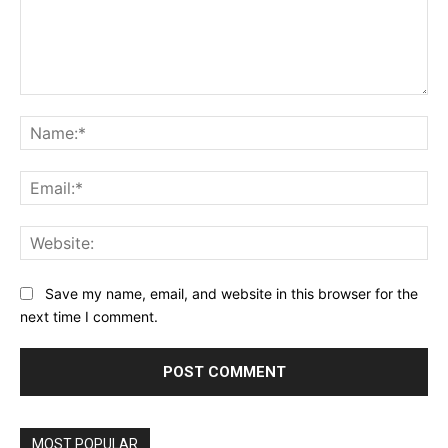
Comment:
Na
Ema
Web
Save my name, email, and website in this browser for the
next time I comment.
MOST POPULAR