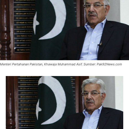
Menteri Pertahanan Pakistan, Khawaja Muhammad Asif. Sumber: Pak92News.com