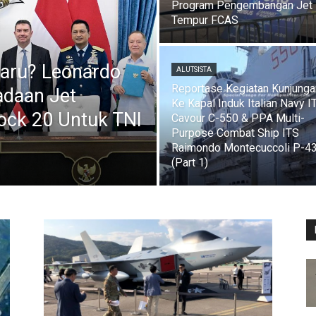
Program Pengembangan Jet
Tempur FCAS
aru? Leonardo
ALUTSISTA
Reportase Kegiatan Kunjunga
adaan Jet
Ke Kapal Induk Italian Navy I
ock 20 Untuk TNI
Cavour C-550 & PPA Multi-
Purpose Combat Ship ITS
Raimondo Montecuccoli P-4
(Part 1)