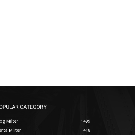
OPULAR CATEGORY
og Militer
1499
rita Militer
418