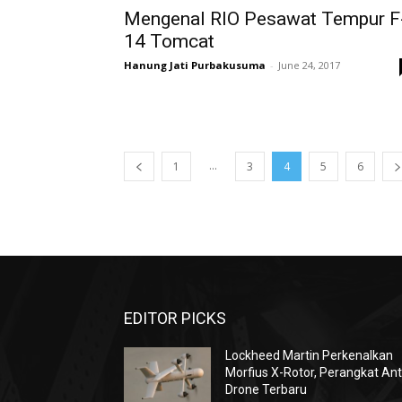
Mengenal RIO Pesawat Tempur F
14 Tomcat
Hanung Jati Purbakusuma
-
June 24, 2017
...
1
3
4
5
6
EDITOR PICKS
Lockheed Martin Perkenalkan
Morfius X-Rotor, Perangkat Ant
Drone Terbaru