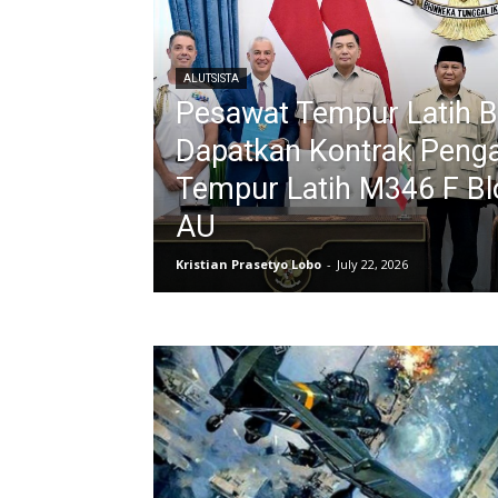
ALUTSISTA
Pesawat Tempur Latih B
Dapatkan Kontrak Peng
Tempur Latih M346 F Bl
AU
Kristian Prasetyo Lobo
-
July 22, 2026