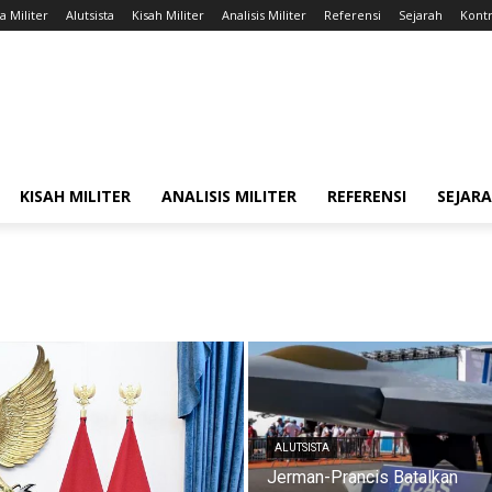
a Militer
Alutsista
Kisah Militer
Analisis Militer
Referensi
Sejarah
Kontr
KISAH MILITER
ANALISIS MILITER
REFERENSI
SEJAR
ALUTSISTA
Jerman-Prancis Batalkan