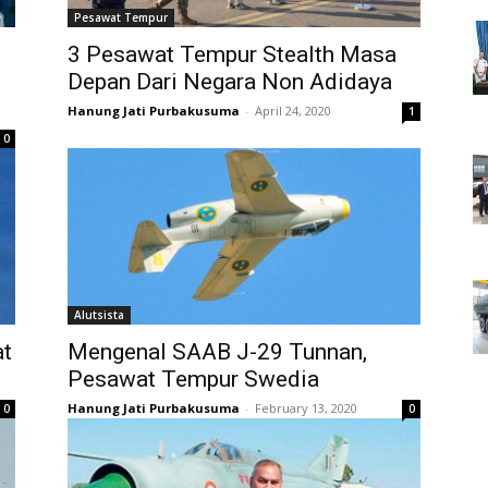
Pesawat Tempur
3 Pesawat Tempur Stealth Masa
Depan Dari Negara Non Adidaya
Hanung Jati Purbakusuma
-
April 24, 2020
1
0
Alutsista
at
Mengenal SAAB J-29 Tunnan,
Pesawat Tempur Swedia
Hanung Jati Purbakusuma
-
February 13, 2020
0
0