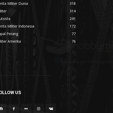
rita Militer Dunia
318
liter
314
utsista
241
rita Militer Indonesia
172
apal Perang
77
liter Amerika
76
OLLOW US