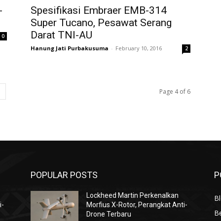
-
Spesifikasi Embraer EMB-314
Super Tucano, Pesawat Serang
Darat TNI-AU
0
Hanung Jati Purbakusuma
-
February 10, 2016
2
Page 4 of 6
POPULAR POSTS
P
Lockheed Martin Perkenalkan
Bl
i-
Morfius X-Rotor, Perangkat Anti-
Be
Drone Terbaru