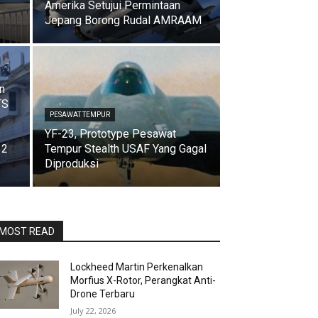
Amerika Setujui Permintaan
Jepang Borong Rudal AMRAAM
n
TS
PESAWAT TEMPUR
YF-23, Prototype Pesawat
32
Tempur Stealth USAF Yang Gagal
Diproduksi
MOST READ
Lockheed Martin Perkenalkan
Morfius X-Rotor, Perangkat Anti-
Drone Terbaru
July 22, 2026