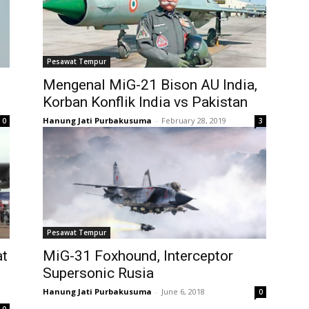
Pesawat Tempur
Mengenal MiG-21 Bison AU India,
Korban Konflik India vs Pakistan
Hanung Jati Purbakusuma
-
February 28, 2019
0
3
Pesawat Tempur
at
MiG-31 Foxhound, Interceptor
Supersonic Rusia
Hanung Jati Purbakusuma
-
June 6, 2018
0