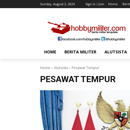
Sunday, August 2, 2026
Sign in / Join
Home
Berit
HOME
BERITA MILITER
ALUTSISTA
Home
Alutsista
Pesawat Tempur
PESAWAT TEMPUR