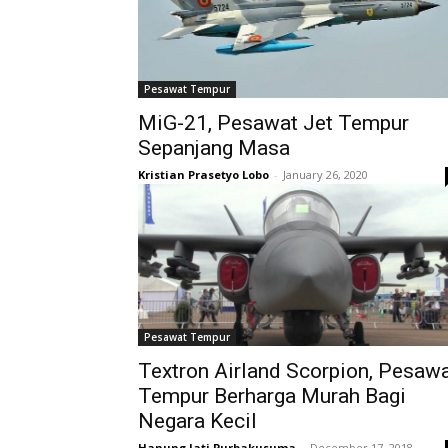
Pesawat Tempur
MiG-21, Pesawat Jet Tempur
Sepanjang Masa
Kristian Prasetyo Lobo
-
January 26, 2020
Pesawat Tempur
Textron Airland Scorpion, Pesaw
Tempur Berharga Murah Bagi
Negara Kecil
Hanung Jati Purbakusuma
-
December 17, 2018