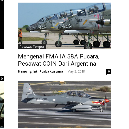
0
Pesawat Tempur
Mengenal FMA IA 58A Pucara,
Pesawat COIN Dari Argentina
Hanung Jati Purbakusuma
-
May 3, 2018
0
0