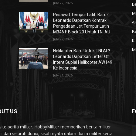
July 22, 2026
Be
Mi
Pesawat Tempur Latih Baru?
Leonardo Dapatkan Kontrak
Al
Pengadaan Jet Tempur Latih
Be
M346 F Block 20 Untuk TNI AU
July 22, 2026
K
Mi
Helikopter Baru Untuk TNI AL?
Leonardo Dapatkan Letter Of
Intent Suplai Helikopter AW149
Ke Indonesia
July 21, 2026
OUT US
F
ite berita militer. HobbyMiliter memberikan berita militer
ni dari seluruh dunia, kisah nyata dalam dunia militer serta