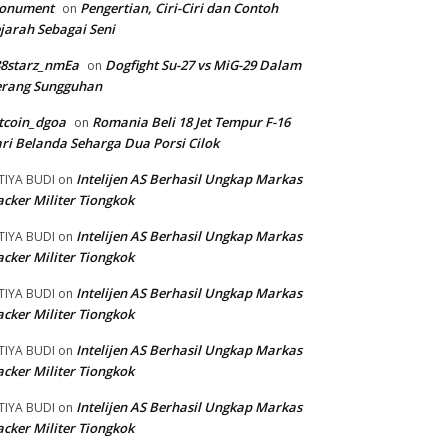
onument
Pengertian, Ciri-Ciri dan Contoh
on
jarah Sebagai Seni
88starz_nmEa
Dogfight Su-27 vs MiG-29 Dalam
on
erang Sungguhan
tcoin_dgoa
Romania Beli 18 Jet Tempur F-16
on
ri Belanda Seharga Dua Porsi Cilok
Intelijen AS Berhasil Ungkap Markas
TIYA BUDI
on
cker Militer Tiongkok
Intelijen AS Berhasil Ungkap Markas
TIYA BUDI
on
cker Militer Tiongkok
Intelijen AS Berhasil Ungkap Markas
TIYA BUDI
on
cker Militer Tiongkok
Intelijen AS Berhasil Ungkap Markas
TIYA BUDI
on
cker Militer Tiongkok
Intelijen AS Berhasil Ungkap Markas
TIYA BUDI
on
cker Militer Tiongkok