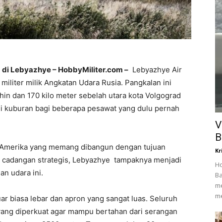
di Lebyazhye – HobbyMiliter.com –
Lebyazhye Air
iliter milik Angkatan Udara Rusia. Pangkalan ini
shin dan 170 kilo meter sebelah utara kota Volgograd
adi kuburan bagi beberapa pesawat yang dulu pernah
V
B
Amerika yang memang dibangun dengan tujuan
Kr
 cadangan strategis, Lebyazhye tampaknya menjadi
Ho
n udara ini.
Ba
me
me
ar biasa lebar dan apron yang sangat luas. Seluruh
ang diperkuat agar mampu bertahan dari serangan