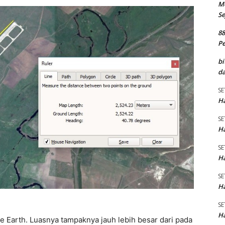
M
Se
8
P
bi
da
SE
Ha
SE
Ha
SE
Ha
SE
Ha
SE
Ha
gle Earth. Luasnya tampaknya jauh lebih besar dari pada