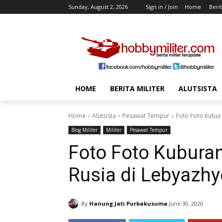
Sunday, August 2, 2026
Sign in / Join
Home
Berit
HOME
BERITA MILITER
ALUTSISTA
Home
Alutsista
Pesawat Tempur
Foto Foto Kubur
Blog Militer
Militer
Pesawat Tempur
Foto Foto Kubura
Rusia di Lebyazhy
By
Hanung Jati Purbakusuma
June 30, 2020