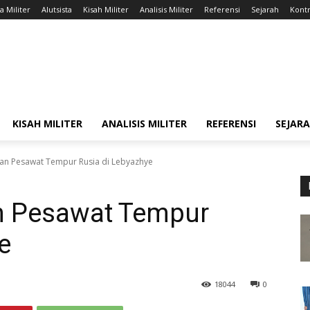
a Militer
Alutsista
Kisah Militer
Analisis Militer
Referensi
Sejarah
Kontr
KISAH MILITER
ANALISIS MILITER
REFERENSI
SEJAR
an Pesawat Tempur Rusia di Lebyazhye
n Pesawat Tempur
e
18044
0