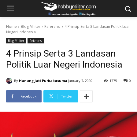
Home
Blog Militer
Referensi
4 Prinsip Serta 3 Landasan Politik Luar
Negeri Indonesia
Blog Militer
Referensi
4 Prinsip Serta 3 Landasan
Politik Luar Negeri Indonesia
By
Hanung Jati Purbakusuma
January 7, 2020
1775
0
Facebook
Twitter