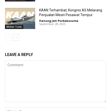
KAAN Terhambat, Kongres AS Melarang
Penjualan Mesin Pesawat Tempur
Hanung Jati Purbakusuma
-
September 28, 2025
Militer Turki
LEAVE A REPLY
Comment:
Na