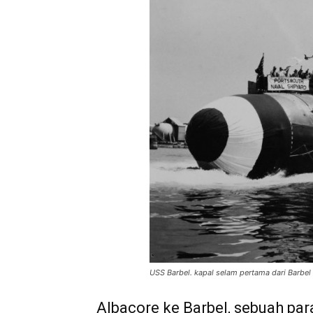
USS Barbel. kapal selam pertama dari Barbel 
Albacore ke Barbel, sebuah pa