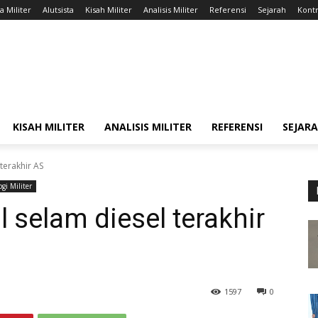
a Militer
Alutsista
Kisah Militer
Analisis Militer
Referensi
Sejarah
Kontr
KISAH MILITER
ANALISIS MILITER
REFERENSI
SEJAR
terakhir AS
gi Militer
l selam diesel terakhir
1597
0