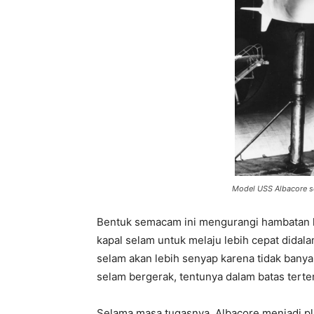
Model USS Albacore s
Bentuk semacam ini mengurangi hambatan
kapal selam untuk melaju lebih cepat didalam
selam akan lebih senyap karena tidak banyak
selam bergerak, tentunya dalam batas terte
Selama masa tugasnya, Albacore menjadi pla