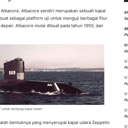
S Albacore. Albacore sendiri merupakan sebuah kapal
M
buat sebagai platform uji untuk menguji berbagai fitur
Se
depan. Albacore mulai dibuat pada tahun 1950, dan
8
P
bi
da
SE
Ha
SE
Ha
SE
Ha
” untuk lambung kapal selam
SE
Ha
adalah bentuknya yang menyerupai kapal udara Zeppelin
SE