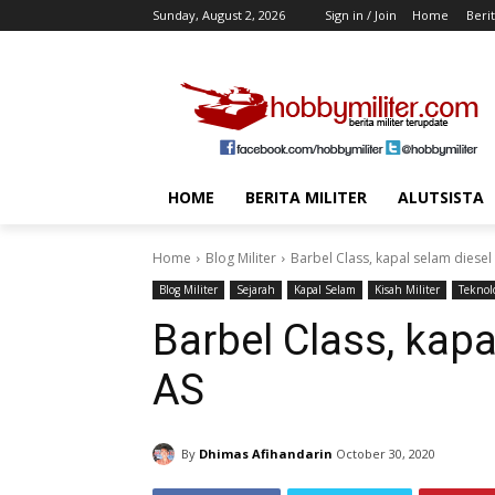
Sunday, August 2, 2026
Sign in / Join
Home
Berit
HOME
BERITA MILITER
ALUTSISTA
Home
Blog Militer
Barbel Class, kapal selam diesel 
Blog Militer
Sejarah
Kapal Selam
Kisah Militer
Teknolo
Barbel Class, kapa
AS
By
Dhimas Afihandarin
October 30, 2020