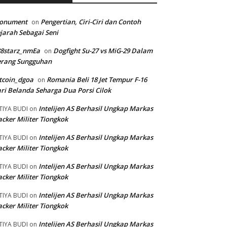
onument
Pengertian, Ciri-Ciri dan Contoh
on
jarah Sebagai Seni
88starz_nmEa
Dogfight Su-27 vs MiG-29 Dalam
on
erang Sungguhan
tcoin_dgoa
Romania Beli 18 Jet Tempur F-16
on
ri Belanda Seharga Dua Porsi Cilok
Intelijen AS Berhasil Ungkap Markas
TIYA BUDI
on
cker Militer Tiongkok
Intelijen AS Berhasil Ungkap Markas
TIYA BUDI
on
cker Militer Tiongkok
Intelijen AS Berhasil Ungkap Markas
TIYA BUDI
on
cker Militer Tiongkok
Intelijen AS Berhasil Ungkap Markas
TIYA BUDI
on
cker Militer Tiongkok
Intelijen AS Berhasil Ungkap Markas
TIYA BUDI
on