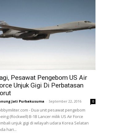
agi, Pesawat Pengebom US Air
orce Unjuk Gigi Di Perbatasan
orut
nung Jati Purbakusuma
-
September 22, 2016
0
bbymiliter.com - Dua unit pesawat pengebom
eing (Rockwell) B-1B Lancer milik US Air Force
mbali unjuk gigi di wilayah udara Korea Selatan
da hari...