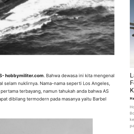
L
AS- hobbymiliter.com
. Bahwa dewasa ini kita mengenal
F
al selam nuklirnya. Nama-nama seperti Los Angeles,
K
g pertama terbayang, namun tahukah anda bahwa AS
Ha
pat dibilang termodern pada masanya yaitu Barbel
Ho
Bo
ke
pa