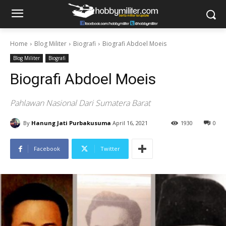
Home
Blog Militer
Biografi
Biografi Abdoel Moeis
Blog Militer
Biografi
Biografi Abdoel Moeis
Pahlawan Nasional Dari Sumatera Barat
By
Hanung Jati Purbakusuma
April 16, 2021
1930
0
Facebook
Twitter