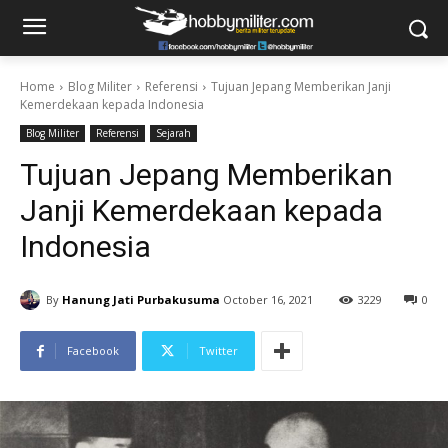
Home
Blog Militer
Referensi
Tujuan Jepang Memberikan Janji
Kemerdekaan kepada Indonesia
Blog Militer
Referensi
Sejarah
Tujuan Jepang Memberikan
Janji Kemerdekaan kepada
Indonesia
By
Hanung Jati Purbakusuma
October 16, 2021
3229
0
Facebook
Twitter