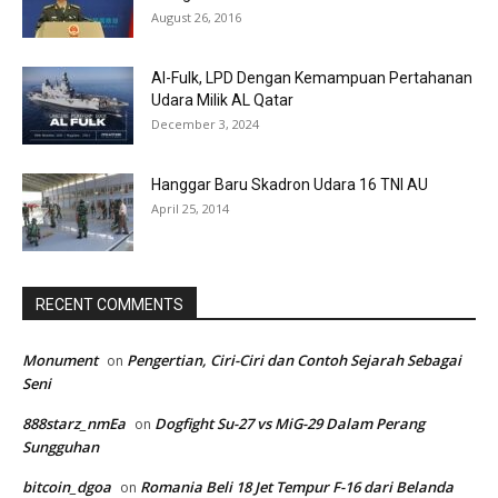
August 26, 2016
Al-Fulk, LPD Dengan Kemampuan Pertahanan
Udara Milik AL Qatar
December 3, 2024
Hanggar Baru Skadron Udara 16 TNI AU
April 25, 2014
RECENT COMMENTS
Monument
Pengertian, Ciri-Ciri dan Contoh Sejarah Sebagai
on
Seni
888starz_nmEa
Dogfight Su-27 vs MiG-29 Dalam Perang
on
Sungguhan
bitcoin_dgoa
Romania Beli 18 Jet Tempur F-16 dari Belanda
on