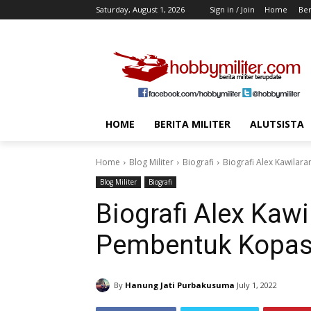
Saturday, August 1, 2026
Sign in / Join
Home
Ber
HOME
BERITA MILITER
ALUTSISTA
Home
Blog Militer
Biografi
Biografi Alex Kawilar
Blog Militer
Biografi
Biografi Alex Kaw
Pembentuk Kopa
By
Hanung Jati Purbakusuma
July 1, 2022