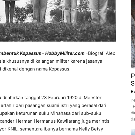
Pembentuk Kopassus – HobbyMiliter.com
-Biografi Alex
ia khususnya di kalangan militer karena jasanya
ni dikenal dengan nama Kopassus.
P
S
Ha
u dilahirkan tanggal 23 Februari 1920 di Meester
Pe
erlahir dari pasangan suami istri yang berasal dari
- 
di
upakan keturunan suku Minahasa dari sub-suku
da
exander Herman Hermanus Kawilarang juga merintis
ayor KNIL, sementara ibunya bernama Nelly Betsy