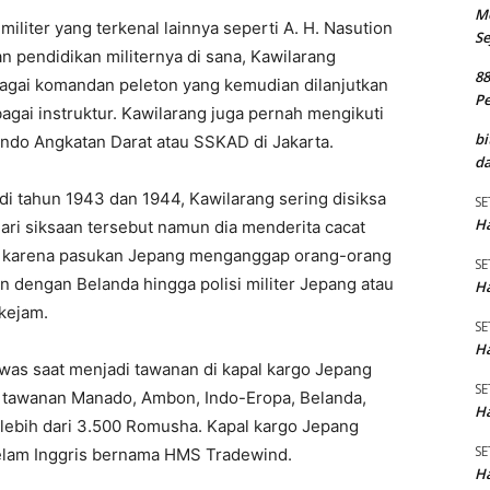
M
iliter yang terkenal lainnya seperti A. H. Nasution
Se
n pendidikan militernya di sana, Kawilarang
8
agai komandan peleton yang kemudian dilanjutkan
P
ai instruktur. Kawilarang juga pernah mengikuti
bi
ando Angkatan Darat atau SSKAD di Jakarta.
da
 tahun 1943 dan 1944, Kawilarang sering disiksa
SE
Ha
ri siksaan tersebut namun dia menderita cacat
ut karena pasukan Jepang menganggap orang-orang
SE
 dengan Belanda hingga polisi militer Jepang atau
Ha
kejam.
SE
Ha
was saat menjadi tawanan di kapal kargo Jepang
SE
tawanan Manado, Ambon, Indo-Eropa, Belanda,
Ha
a lebih dari 3.500 Romusha. Kapal kargo Jepang
SE
elam Inggris bernama HMS Tradewind.
Ha