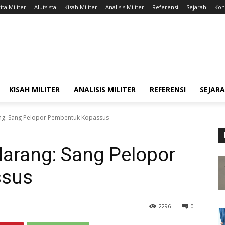
ita Militer
Alutsista
Kisah Militer
Analisis Militer
Referensi
Sejarah
Kont
KISAH MILITER
ANALISIS MILITER
REFERENSI
SEJAR
ang: Sang Pelopor Pembentuk Kopassus
ilarang: Sang Pelopor
ssus
2296
0