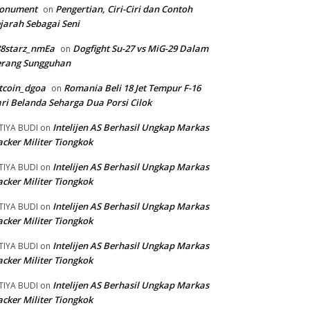
onument
Pengertian, Ciri-Ciri dan Contoh
on
jarah Sebagai Seni
88starz_nmEa
Dogfight Su-27 vs MiG-29 Dalam
on
erang Sungguhan
tcoin_dgoa
Romania Beli 18 Jet Tempur F-16
on
ri Belanda Seharga Dua Porsi Cilok
Intelijen AS Berhasil Ungkap Markas
TIYA BUDI
on
cker Militer Tiongkok
Intelijen AS Berhasil Ungkap Markas
TIYA BUDI
on
cker Militer Tiongkok
Intelijen AS Berhasil Ungkap Markas
TIYA BUDI
on
cker Militer Tiongkok
Intelijen AS Berhasil Ungkap Markas
TIYA BUDI
on
cker Militer Tiongkok
Intelijen AS Berhasil Ungkap Markas
TIYA BUDI
on
cker Militer Tiongkok