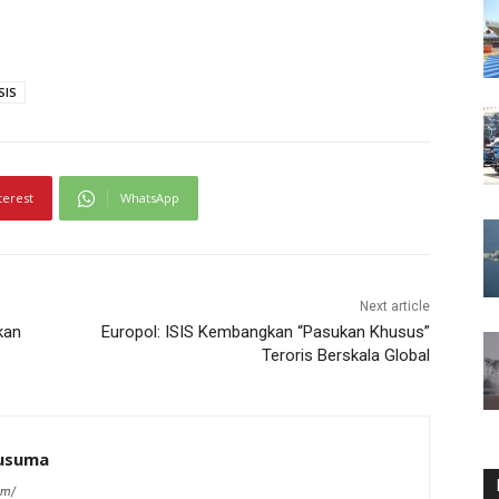
SIS
terest
WhatsApp
Next article
kan
Europol: ISIS Kembangkan “Pasukan Khusus”
Teroris Berskala Global
kusuma
om/