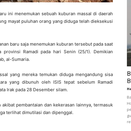
baru ini menemukan sebuah kuburan massal di daerah
ung mayat puluhan orang yang diduga telah dieksekusi
nan baru saja menemukan kuburan tersebut pada saat
ota provinsi Ramadi pada hari Senin (25/1). Demikian
ab, al-Sumaria.
B
ssal yang mereka temukan diduga mengandung sisa
B
ntara yang dibunuh oleh ISIS tepat sebelum Ramadi
Ha
ta Irak pada 28 Desember silam.
Ba
Ho
a akibat pembantaian dan kekerasan lainnya, termasuk
pe
a terlihat dimutilasi dan dipenggal.
gu
re