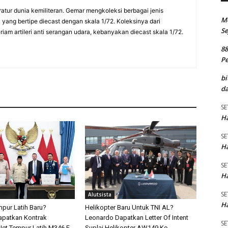
eratur dunia kemiliteran. Gemar mengkoleksi berbagai jenis
M
a yang bertipe diecast dengan skala 1/72. Koleksinya dari
Se
am artileri anti serangan udara, kebanyakan diecast skala 1/72.
8
P
bi
da
SE
Ha
SE
Ha
SE
Ha
SE
Alutsista
Ha
pur Latih Baru?
Helikopter Baru Untuk TNI AL?
apatkan Kontrak
Leonardo Dapatkan Letter Of Intent
SE
et Tempur Latih M346 F
Suplai Helikopter AW149 Ke