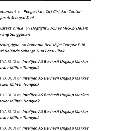
onument
Pengertian, Ciri-Ciri dan Contoh
on
jarah Sebagai Seni
88starz_nmEa
Dogfight Su-27 vs MiG-29 Dalam
on
erang Sungguhan
tcoin_dgoa
Romania Beli 18 Jet Tempur F-16
on
ri Belanda Seharga Dua Porsi Cilok
Intelijen AS Berhasil Ungkap Markas
TIYA BUDI
on
cker Militer Tiongkok
Intelijen AS Berhasil Ungkap Markas
TIYA BUDI
on
cker Militer Tiongkok
Intelijen AS Berhasil Ungkap Markas
TIYA BUDI
on
cker Militer Tiongkok
Intelijen AS Berhasil Ungkap Markas
TIYA BUDI
on
cker Militer Tiongkok
Intelijen AS Berhasil Ungkap Markas
TIYA BUDI
on