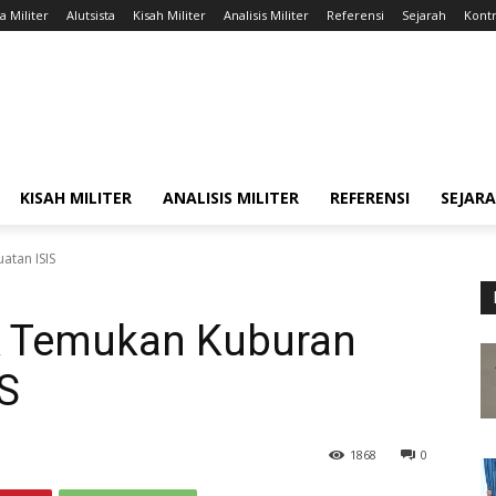
a Militer
Alutsista
Kisah Militer
Analisis Militer
Referensi
Sejarah
Kontr
KISAH MILITER
ANALISIS MILITER
REFERENSI
SEJAR
atan ISIS
ak Temukan Kuburan
S
1868
0