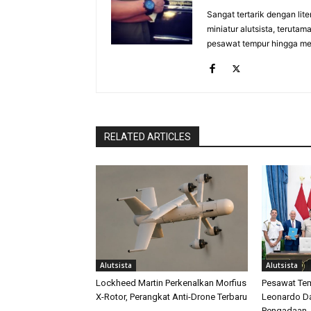
Sangat tertarik dengan lit
miniatur alutsista, terutam
pesawat tempur hingga meri
RELATED ARTICLES
Alutsista
Alutsista
Lockheed Martin Perkenalkan Morfius
Pesawat Tem
X-Rotor, Perangkat Anti-Drone Terbaru
Leonardo D
Pengadaan J