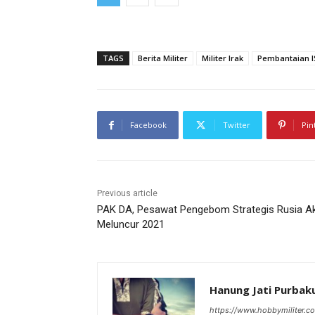
TAGS
Berita Militer
Militer Irak
Pembantaian I
Facebook
Twitter
Pin
Previous article
PAK DA, Pesawat Pengebom Strategis Rusia A
Meluncur 2021
Hanung Jati Purba
https://www.hobbymiliter.c