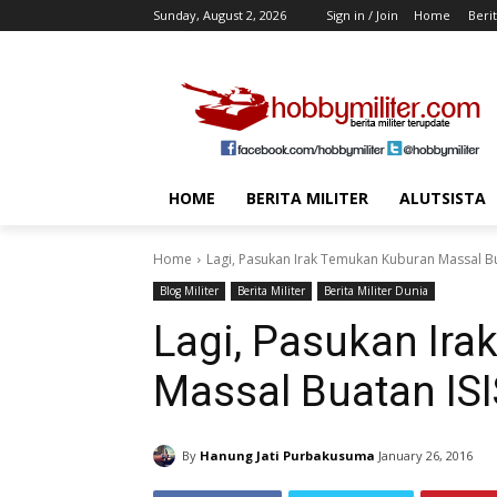
Sunday, August 2, 2026
Sign in / Join
Home
Berit
HOME
BERITA MILITER
ALUTSISTA
Home
Lagi, Pasukan Irak Temukan Kuburan Massal Bu
Blog Militer
Berita Militer
Berita Militer Dunia
Lagi, Pasukan Ir
Massal Buatan ISI
By
Hanung Jati Purbakusuma
January 26, 2016