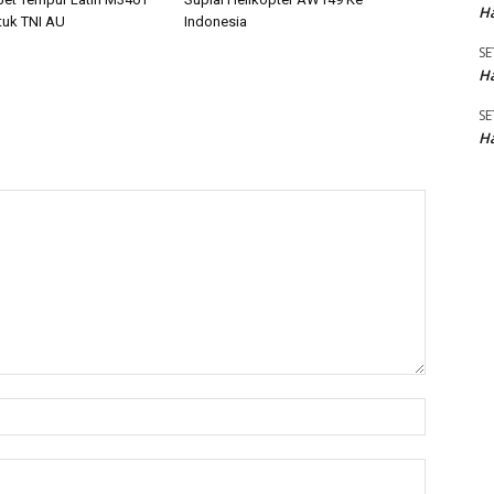
Ha
tuk TNI AU
Indonesia
SE
Ha
SE
Ha
Name:*
Email:*