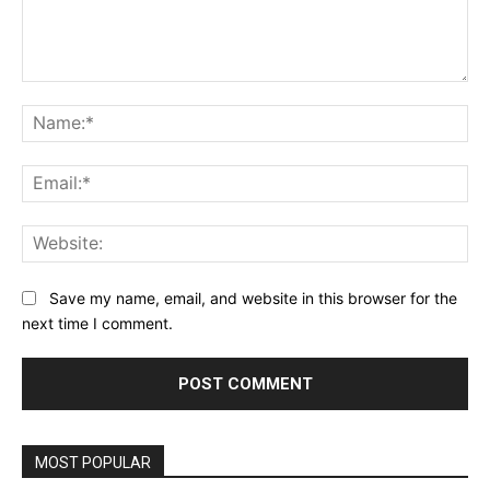
Comment:
Na
Ema
Web
Save my name, email, and website in this browser for the
next time I comment.
MOST POPULAR