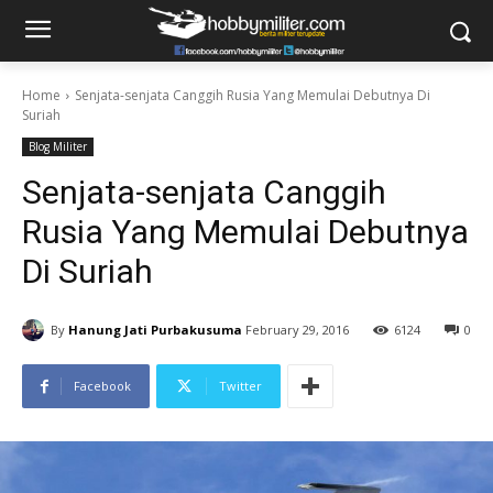
Home
Senjata-senjata Canggih Rusia Yang Memulai Debutnya Di
Suriah
Blog Militer
Senjata-senjata Canggih
Rusia Yang Memulai Debutnya
Di Suriah
By
Hanung Jati Purbakusuma
February 29, 2016
6124
0
Facebook
Twitter