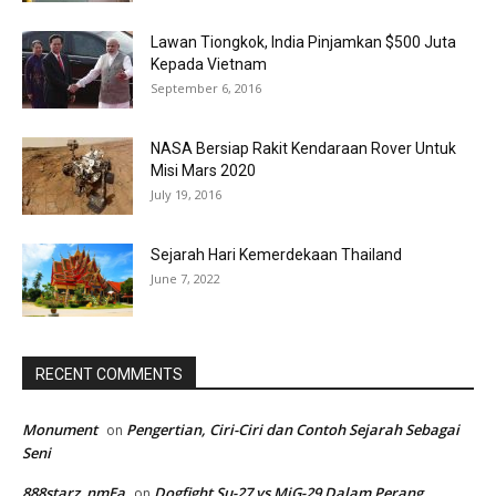
Lawan Tiongkok, India Pinjamkan $500 Juta
Kepada Vietnam
September 6, 2016
NASA Bersiap Rakit Kendaraan Rover Untuk
Misi Mars 2020
July 19, 2016
Sejarah Hari Kemerdekaan Thailand
June 7, 2022
RECENT COMMENTS
Monument
Pengertian, Ciri-Ciri dan Contoh Sejarah Sebagai
on
Seni
888starz_nmEa
Dogfight Su-27 vs MiG-29 Dalam Perang
on