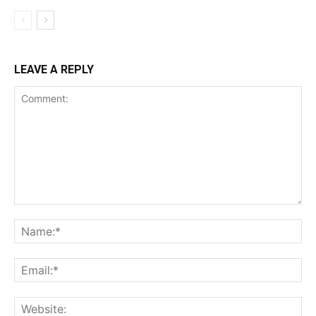
LEAVE A REPLY
Comment:
Na
Ema
Web