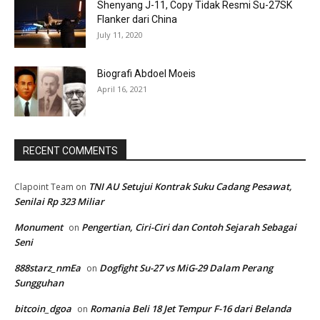
Shenyang J-11, Copy Tidak Resmi Su-27SK
Flanker dari China
July 11, 2020
Biografi Abdoel Moeis
April 16, 2021
RECENT COMMENTS
TNI AU Setujui Kontrak Suku Cadang Pesawat,
Clapoint Team
on
Senilai Rp 323 Miliar
Monument
Pengertian, Ciri-Ciri dan Contoh Sejarah Sebagai
on
Seni
888starz_nmEa
Dogfight Su-27 vs MiG-29 Dalam Perang
on
Sungguhan
bitcoin_dgoa
Romania Beli 18 Jet Tempur F-16 dari Belanda
on