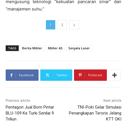
mengusung teknologi “kekuatan pancaran sinar” dan
“manajemen suhu.”
1
2
TAGS
Berita Militer
Militer AS
Senjata Laser
Facebook
Twitter
Pinterest
Previous article
Next article
Pentagon Jual Bom Pintar
TNI-Polri Gelar Simulasi
BLU-109 Ke Turki Senilai 9
Penangkapan Teroris Jelang
Triliun
KTT OKI