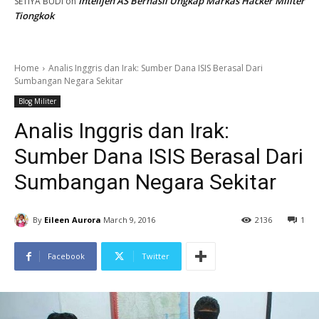
Intelijen AS Berhasil Ungkap Markas Hacker Militer
SETIYA BUDI
on
Tiongkok