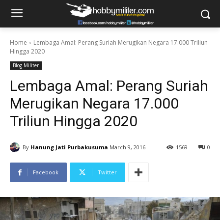
Home
Lembaga Amal: Perang Suriah Merugikan Negara 17.000 Triliun
Hingga 2020
Blog Militer
Lembaga Amal: Perang Suriah
Merugikan Negara 17.000
Triliun Hingga 2020
By
Hanung Jati Purbakusuma
March 9, 2016
1569
0
Facebook
Twitter