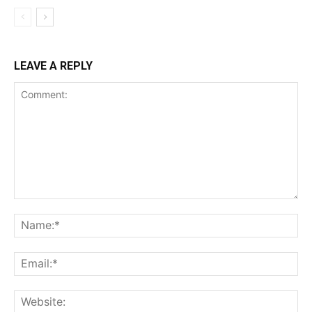
LEAVE A REPLY
Comment:
Na
Ema
Web