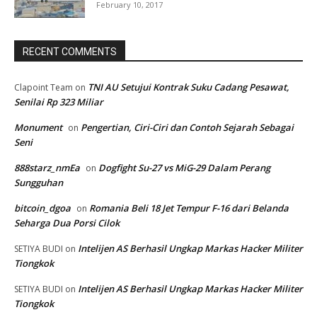
February 10, 2017
RECENT COMMENTS
TNI AU Setujui Kontrak Suku Cadang Pesawat,
Clapoint Team
on
Senilai Rp 323 Miliar
Monument
Pengertian, Ciri-Ciri dan Contoh Sejarah Sebagai
on
Seni
888starz_nmEa
Dogfight Su-27 vs MiG-29 Dalam Perang
on
Sungguhan
bitcoin_dgoa
Romania Beli 18 Jet Tempur F-16 dari Belanda
on
Seharga Dua Porsi Cilok
Intelijen AS Berhasil Ungkap Markas Hacker Militer
SETIYA BUDI
on
Tiongkok
Intelijen AS Berhasil Ungkap Markas Hacker Militer
SETIYA BUDI
on
Tiongkok