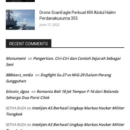
Drone ScanEagle Perkuat KRI Abdul Halim
Perdanakusuma 355
June 17, 2022
RECENT COMMENTS
Monument
Pengertian, Ciri-Ciri dan Contoh Sejarah Sebagai
on
Seni
888starz_nmEa
Dogfight Su-27 vs MiG-29 Dalam Perang
on
Sungguhan
bitcoin_dgoa
Romania Beli 18 Jet Tempur F-16 dari Belanda
on
Seharga Dua Porsi Cilok
Intelijen AS Berhasil Ungkap Markas Hacker Militer
SETIYA BUDI
on
Tiongkok
Intelijen AS Berhasil Ungkap Markas Hacker Militer
SETIYA BUDI
on