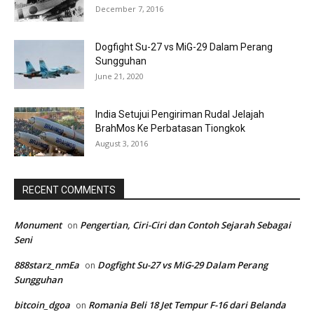
December 7, 2016
Dogfight Su-27 vs MiG-29 Dalam Perang
Sungguhan
June 21, 2020
India Setujui Pengiriman Rudal Jelajah
BrahMos Ke Perbatasan Tiongkok
August 3, 2016
RECENT COMMENTS
Monument
Pengertian, Ciri-Ciri dan Contoh Sejarah Sebagai
on
Seni
888starz_nmEa
Dogfight Su-27 vs MiG-29 Dalam Perang
on
Sungguhan
bitcoin_dgoa
Romania Beli 18 Jet Tempur F-16 dari Belanda
on