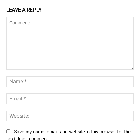
LEAVE A REPLY
Comment:
Na
Ema
Web
Save my name, email, and website in this browser for the
next time I comment.