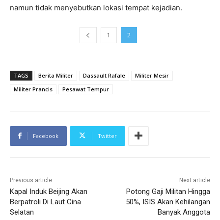
namun tidak menyebutkan lokasi tempat kejadian.
1
2
TAGS
Berita Militer
Dassault Rafale
Militer Mesir
Militer Prancis
Pesawat Tempur
Facebook
Twitter
Previous article
Next article
Kapal Induk Beijing Akan
Potong Gaji Militan Hingga
Berpatroli Di Laut Cina
50%, ISIS Akan Kehilangan
Selatan
Banyak Anggota