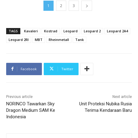
1
2
3
TAGS
Kavaleri
Kostrad
Leopard
Leopard 2
Leopard 2A4
Leopard 2RI
MBT
Rheinmetall
Tank
Facebook
Twitter
Previous article
Next article
NORINCO Tawarkan Sky
Unit Proteksi Nubika Rusia
Dragon Medium SAM Ke
Terima Kendaraan Baru
Indonesia