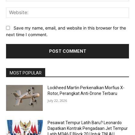
Web
Save my name, email, and website in this browser for the
next time I comment.
MOST POPULAR
Lockheed Martin Perkenalkan Morfius X-
Rotor, Perangkat Anti-Drone Terbaru
July 22, 2026
Pesawat Tempur Latih Baru? Leonardo
Dapatkan Kontrak Pengadaan Jet Tempur
Latih M346 F Block 20 Untuk TNI AU