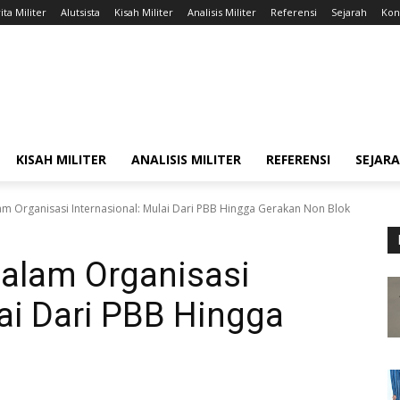
ita Militer
Alutsista
Kisah Militer
Analisis Militer
Referensi
Sejarah
Kont
KISAH MILITER
ANALISIS MILITER
REFERENSI
SEJAR
m Organisasi Internasional: Mulai Dari PBB Hingga Gerakan Non Blok
Dalam Organisasi
lai Dari PBB Hingga