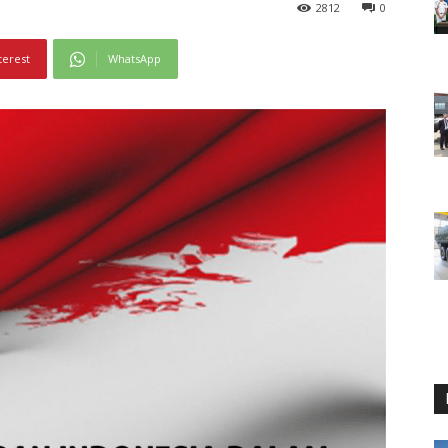
2812
0
terest
WhatsApp