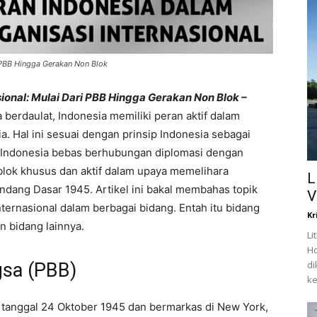
i PBB Hingga Gerakan Non Blok
ional: Mulai Dari PBB Hingga Gerakan Non Blok –
berdaulat, Indonesia memiliki peran aktif dalam
a. Hal ini sesuai dengan prinsip Indonesia sebagai
ya Indonesia bebas berhubungan diplomasi dengan
blok khusus dan aktif dalam upaya memelihara
L
dang Dasar 1945. Artikel ini bakal membahas topik
V
ternasional dalam berbagai bidang. Entah itu bidang
Kr
n bidang lainnya.
Li
Ho
di
gsa (PBB)
ke
 tanggal 24 Oktober 1945 dan bermarkas di New York,