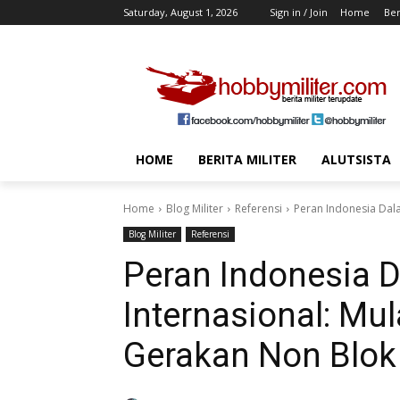
Saturday, August 1, 2026
Sign in / Join
Home
Ber
HOME
BERITA MILITER
ALUTSISTA
Home
Blog Militer
Referensi
Peran Indonesia Dala
Blog Militer
Referensi
Peran Indonesia 
Internasional: Mu
Gerakan Non Blok