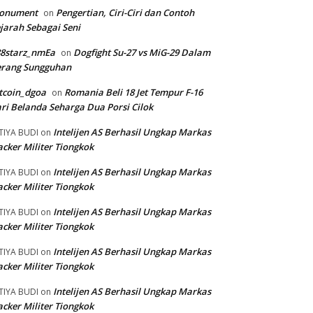
onument
Pengertian, Ciri-Ciri dan Contoh
on
jarah Sebagai Seni
88starz_nmEa
Dogfight Su-27 vs MiG-29 Dalam
on
erang Sungguhan
tcoin_dgoa
Romania Beli 18 Jet Tempur F-16
on
ri Belanda Seharga Dua Porsi Cilok
Intelijen AS Berhasil Ungkap Markas
TIYA BUDI
on
cker Militer Tiongkok
Intelijen AS Berhasil Ungkap Markas
TIYA BUDI
on
cker Militer Tiongkok
Intelijen AS Berhasil Ungkap Markas
TIYA BUDI
on
cker Militer Tiongkok
Intelijen AS Berhasil Ungkap Markas
TIYA BUDI
on
cker Militer Tiongkok
Intelijen AS Berhasil Ungkap Markas
TIYA BUDI
on
cker Militer Tiongkok