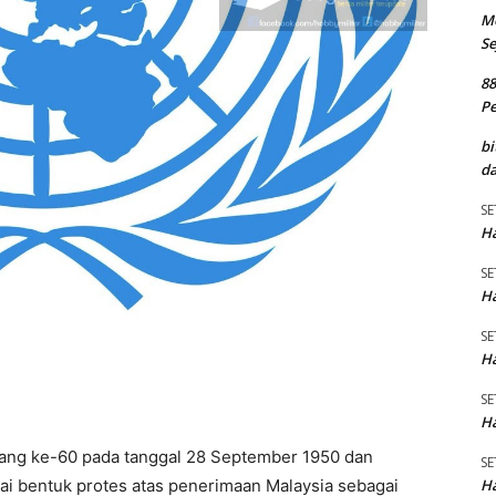
M
Se
8
P
bi
da
SE
Ha
SE
Ha
SE
Ha
SE
Ha
ang ke-60 pada tanggal 28 September 1950 dan
SE
Ha
ai bentuk protes atas penerimaan Malaysia sebagai