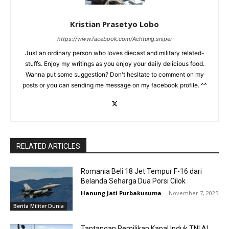
Kristian Prasetyo Lobo
https://www.facebook.com/Achtung.sniper
Just an ordinary person who loves diecast and military related-
stuffs. Enjoy my writings as you enjoy your daily delicious food.
Wanna put some suggestion? Don't hesitate to comment on my
posts or you can sending me message on my facebook profile. ^^
RELATED ARTICLES
Romania Beli 18 Jet Tempur F-16 dari
Belanda Seharga Dua Porsi Cilok
Hanung Jati Purbakusuma
-
November 7, 2025
Berita Militer Dunia
Tantangan Pemilikan Kapal Induk TNI AL