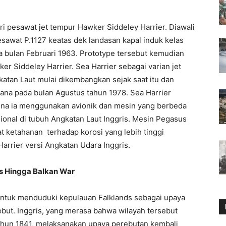
i pesawat jet tempur Hawker Siddeley Harrier. Diawali
sawat P.1127 keatas dek landasan kapal induk kelas
a bulan Februari 1963. Prototype tersebut kemudian
r Siddeley Harrier. Sea Harrier sebagai varian jet
atan Laut mulai dikembangkan sejak saat itu dan
na pada bulan Agustus tahun 1978. Sea Harrier
ena ia menggunakan avionik dan mesin yang berbeda
onal di tubuh Angkatan Laut Inggris. Mesin Pegasus
t ketahanan terhadap korosi yang lebih tinggi
rrier versi Angkatan Udara Inggris.
as Hingga Balkan War
 untuk menduduki kepulauan Falklands sebagai upaya
ebut. Inggris, yang merasa bahwa wilayah tersebut
ahun 1841, melaksanakan upaya perebutan kembali