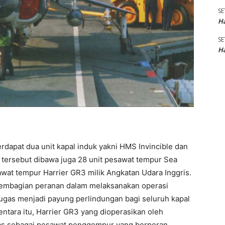
SE
Ha
SE
Ha
rdapat dua unit kapal induk yakni HMS Invincible dan
tersebut dibawa juga 28 unit pesawat tempur Sea
awat tempur Harrier GR3 milik Angkatan Udara Inggris.
pembagian peranan dalam melaksanakan operasi
i tugas menjadi payung perlindungan bagi seluruh kapal
ntara itu, Harrier GR3 yang dioperasikan oleh
gas sebagai pesawat penggempur yang berperan