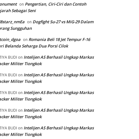
onument
Pengertian, Ciri-Ciri dan Contoh
on
jarah Sebagai Seni
88starz_nmEa
Dogfight Su-27 vs MiG-29 Dalam
on
erang Sungguhan
tcoin_dgoa
Romania Beli 18 Jet Tempur F-16
on
ri Belanda Seharga Dua Porsi Cilok
Intelijen AS Berhasil Ungkap Markas
TIYA BUDI
on
cker Militer Tiongkok
Intelijen AS Berhasil Ungkap Markas
TIYA BUDI
on
cker Militer Tiongkok
Intelijen AS Berhasil Ungkap Markas
TIYA BUDI
on
cker Militer Tiongkok
Intelijen AS Berhasil Ungkap Markas
TIYA BUDI
on
cker Militer Tiongkok
Intelijen AS Berhasil Ungkap Markas
TIYA BUDI
on
cker Militer Tiongkok