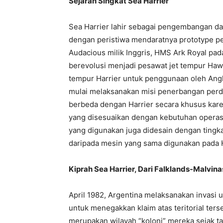
Sejarah Singkat Sea Harrier
Sea Harrier lahir sebagai pengembangan dar
dengan peristiwa mendaratnya prototype pe
Audacious milik Inggris, HMS Ark Royal pad
berevolusi menjadi pesawat jet tempur Hawke
tempur Harrier untuk penggunaan oleh Angk
mulai melaksanakan misi penerbangan perda
berbeda dengan Harrier secara khusus kar
yang disesuaikan dengan kebutuhan operasi
yang digunakan juga didesain dengan tingka
daripada mesin yang sama digunakan pada Ha
Kiprah Sea Harrier, Dari Falklands-Malvin
April 1982, Argentina melaksanakan invasi
untuk menegakkan klaim atas teritorial ters
merupakan wilayah “koloni” mereka sejak t