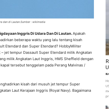
ara dan di Lautan.Sumber : wikimedia
igdayaan Inggris Di Udara Dan Di Lautan.
Apakah
hadirkan beberapa waktu yang lalu tentang kisah
ult Etendard dan Super Etendard? HobbyMiliter
t – jet tempur Dassault Super Etendard milik Angkatan
ang milik Angkatan Laut Inggris, HMS Sheffield dengan
R
kapal tersebut tenggelam pada Perang Malvinas /
Kr
Ho
enghadirkan kisah dari musuh jet tempur Super
US
Angkatan Laut Kerajaan Inggris (Royal Navy). Bagaimana
me
pr