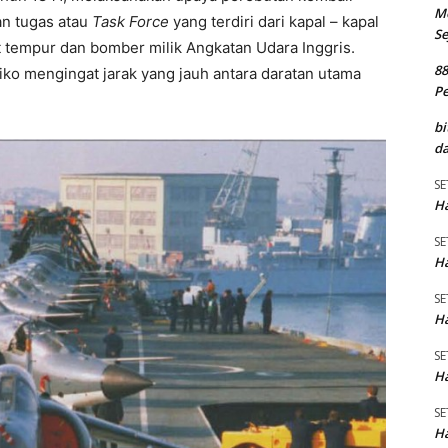
M
an tugas atau
Task Force
yang terdiri dari kapal – kapal
Se
t tempur dan bomber milik Angkatan Udara Inggris.
8
ko mengingat jarak yang jauh antara daratan utama
P
bi
da
SE
Ha
SE
Ha
SE
Ha
SE
Ha
SE
Ha