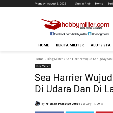
Monday, August 3, 2026
Sign in / Join
Home
Beri
HOME
BERITA MILITER
ALUTSISTA
Home
Blog Militer
Sea Harrier Wujud Kedigdayaan I
Blog Militer
Sea Harrier Wujud
Di Udara Dan Di L
By
Kristian Prasetyo Lobo
February 11, 2018