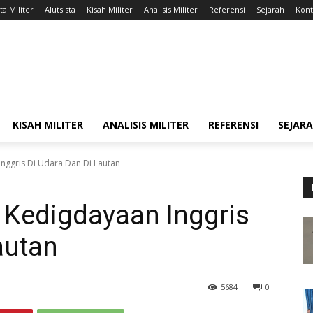
ta Militer
Alutsista
Kisah Militer
Analisis Militer
Referensi
Sejarah
Kont
KISAH MILITER
ANALISIS MILITER
REFERENSI
SEJAR
nggris Di Udara Dan Di Lautan
 Kedigdayaan Inggris
autan
5684
0